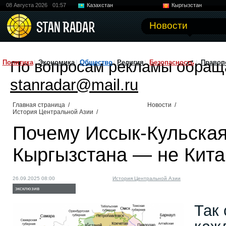
08 Августа 2026
01:57
Казахстан
Кыргызстан
Узбекистан
Китай
Новости
По вопросам рекламы обращ
Политика
Экономика
Общество
Религия
Безопасность
Правоп
stanradar@mail.ru
Главная страница
/
Новости
/
История Центральной Азии
/
Почему Иссык-Кульская
Кыргызстана — не Кита
26.09.2025 08:00
История Центральной Азии
эксклюзив
Так 