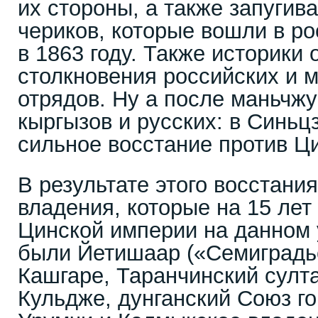
их стороны, а также запугив
чериков, которые вошли в р
в 1863 году. Также историки
столкновения российских и 
отрядов. Ну а после маньчжу
кыргызов и русских: в Синьц
сильное восстание против Ци
В результате этого восстани
владения, которые на 15 лет
Цинской империи на данном 
были Йетишаар («Семиградье
Кашгаре, Таранчинский султа
Кульдже, дунганский Союз го