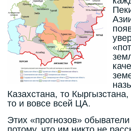
каж
Пек
Ази
поя
уве
«пот
земл
каче
зем
наз
Казахстана, то Кыргызстана,
то и вовсе всей ЦА.
Этих «прогнозов» обыватели
потому, что им никто не расс