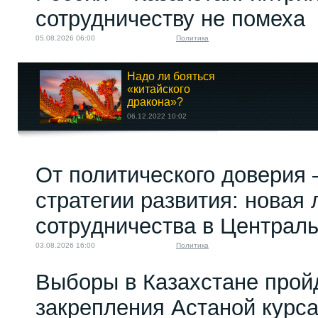
сотрудничеству не помеха
05.08.2026 06:00
Политика
Надо ли бояться
«китайского
дракона»?
06.12.2022 10:02
Как Россия и
От политического доверия 
Британия бились за
Среднюю...
стратегии развития: новая 
26.02.2026 16:00
сотрудничества в Централ
03.08.2026 16:00
Политика
Выборы в Казахстане прой
закрепления Астаной курс