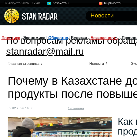
07 Августа 2026
12:48
Казахстан
Кыргызстан
Узбекистан
Китай
Новости
По вопросам рекламы обращ
Политика
Экономика
Общество
Религия
Безопасность
Правоп
stanradar@mail.ru
Главная страница
/
Новости
/
Эк
Почему в Казахстане д
продукты после повыш
02.02.2026 16:00
Экономика
Как
про