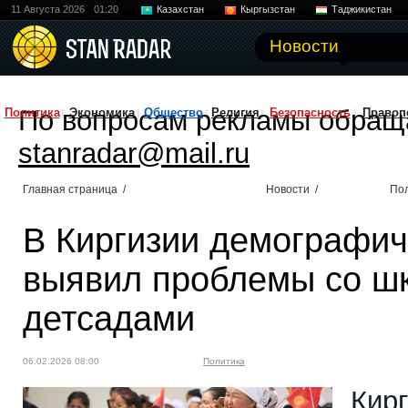
11 Августа 2026
01:20
Казахстан
Кыргызстан
Таджикистан
Новости
По вопросам рекламы обращ
Политика
Экономика
Общество
Религия
Безопасность
Правоп
stanradar@mail.ru
Главная страница
/
Новости
/
По
В Киргизии демографич
выявил проблемы со ш
детсадами
06.02.2026 08:00
Политика
Кирг