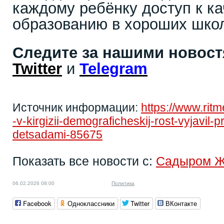
каждому ребёнку доступ к к
образованию в хороших шко
Следите за нашими новос
Twitter
и
Telegram
Источник информации:
https://www.rit
-v-kirgizii-demograficheskij-rost-vyjavil-
detsadami-85675
Показать все новости с:
Садыром 
06.02.2026 08:00
Политика
Facebook
Одноклассники
Twitter
ВКонтакте