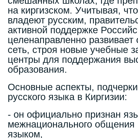
смешанных школах, где преп
на киргизском. Учитывая, чт
владеют русским, правительс
активной поддержке Россий
целенаправленно развивает
сеть, строя новые учебные з
центры для поддержания выс
образования.
Основные аспекты, подчерк
русского языка в Киргизии:
- он официально признан яз
межнационального общения
языком,