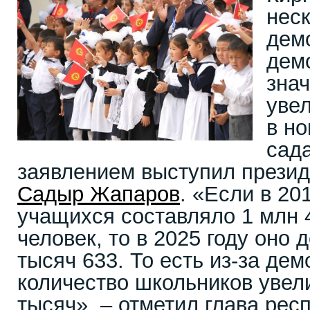
неск
дем
дем
знач
уве
в но
сада
заявлением выступил презид
Садыр Жапаров
. «Если в 20
учащихся составляло 1 млн 
человек, то в 2025 году оно 
тысяч 633. То есть из-за де
количество школьников увел
тысяч», – отметил глава рес