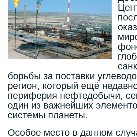
Цен
пос
оказ
мир
фон
глоб
сан
борьбы за поставки углевод
регион, который ещё недавн
периферия нефтедобычи, сег
один из важнейших элементо
системы планеты.
Особое место в данном случ