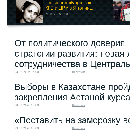
Позывной «Бир»: как
КГБ и ЦРУ в Японии...
29.10.2025 08:00
От политического доверия 
стратегии развития: новая 
сотрудничества в Централ
03.08.2026 16:00
Политика
Выборы в Казахстане прой
закрепления Астаной курс
30.07.2026 10:00
Политика
«Поставить на заморозку в
29.07.2026 08:00
Политика