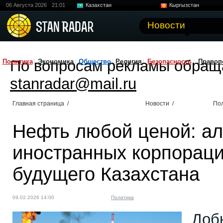
06 Августа 2026
21:01
Казахстан
Кыргызстан
Узбекистан
Китай
Новости
По вопросам рекламы обращ
Политика
Экономика
Общество
Религия
Безопасность
Правоп
stanradar@mail.ru
Главная страница
/
Новости
/
По
Нефть любой ценой: ал
иностранных корпораци
будущего Казахстана
09.02.2026 14:00
Политика
Доб