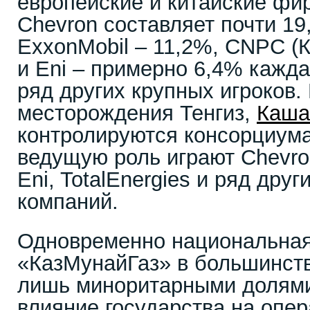
европейские и китайские фи
Chevron составляет почти 1
ExxonMobil – 11,2%, CNPC (Ки
и Eni – примерно 6,4% кажда
ряд других крупных игроков.
месторождения Тенгиз,
Каша
контролируются консорциума
ведущую роль играют Chevron
Eni, TotalEnergies и ряд дру
компаний.
Одновременно национальная
«КазМунайГаз» в большинств
лишь миноритарными долями,
влияние государства на опе