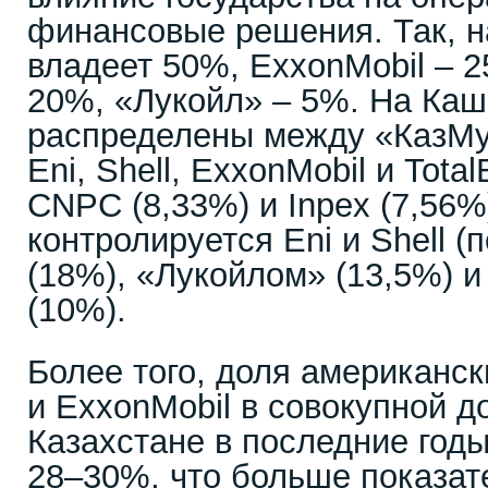
финансовые решения. Так, н
владеет 50%, ExxonMobil – 
20%, «Лукойл» – 5%. На Каш
распределены между «КазМу
Eni, Shell, ExxonMobil и Tota
CNPC (8,33%) и Inpex (7,56%
контролируется Eni и Shell (
(18%), «Лукойлом» (13,5%) 
(10%).
Более того, доля американс
и ExxonMobil в совокупной д
Казахстане в последние годы
28–30%, что больше показат