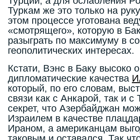
Турции, а для ослабления Ро
Туркам же это только на рук
этом процессе уготована ве
«смотрящего», которую в Ба
разыграть по максимуму в с
геополитических интересах.
Кстати, Вэнс в Баку высоко 
дипломатические качества
И
который, по его словам, вы
связи как с Анкарой, так и с
секрет, что Азербайджан мо
Израилем в качестве плацда
Ираном, а американцам выго
таковым и оставался. Так что