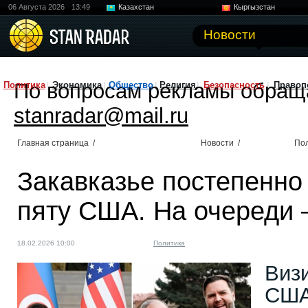
06 Августа 2026
13:49
Казахстан
Кыргызстан
Узбекистан
Китай
Новости
По вопросам рекламы обращ
Политика
Экономика
Общество
Религия
Безопасность
Правоп
stanradar@mail.ru
Главная страница
/
Новости
/
По
Закавказье постепенно
пяту США. На очереди 
18.02.2026 10:00
Политика
Виз
США