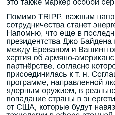
это также маркер особой се
Помимо TRIPP, важным нап
сотрудничества станет энерг
Напомню, что еще в последн
президентства Джо Байдена 
между Ереваном и Вашингто
хартия об армяно-американс
партнёрстве, согласно кото
присоединилась к т. н. Согл
программе, направленной як
ядерным оружием, в реальн
попадание страны в энергет
от США, которые будут навя