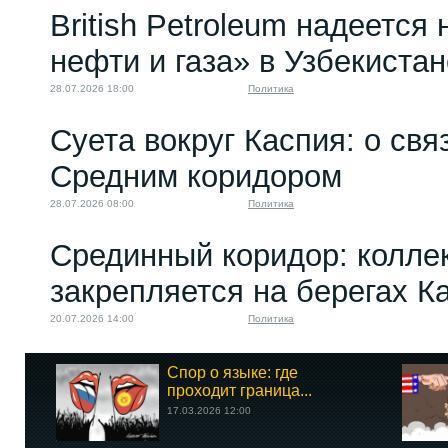
British Petroleum надеется
нефти и газа» в Узбекистан
28.07.2026 18:00
Политика
Суета вокруг Каспия: о св
Средним коридором
28.07.2026 08:00
Политика
Срединный коридор: колле
закрепляется на берегах К
20.07.2026 14:00
Политика
Спор о языке: где
проходит граница...
17.03.2026 12:00