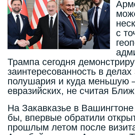
Арм
мож
нес
с то
геоп
адм
Трампа сегодня демонстрир
заинтересованность в делах
полушария и куда меньшую –
евразийских, не считая Ближ
На Закавказье в Вашингтоне
бы, впервые обратили откры
прошлым летом после визит