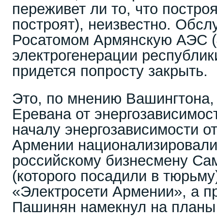
переживет ли то, что постро
построят), неизвестно. Обс
Росатомом Армянскую АЭС 
электрогенерации республики
придется попросту закрыть.
Это, по мнению Вашингтона,
Еревана от энергозависимост
началу энергозависимости о
Армении национализировал
российскому бизнесмену Са
(которого посадили в тюрьм
«Электросети Армении», а п
Пашинян намекнул на планы