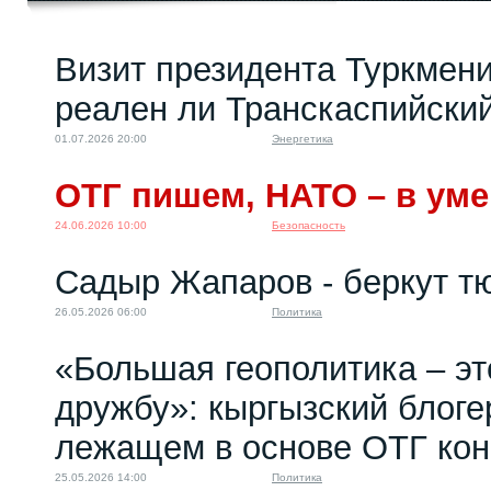
Визит президента Туркмени
Саммит Россия –
Центральная Азия:...
реален ли Транскаспийски
21.10.2025 10:00
01.07.2026 20:00
Энергетика
ОТГ пишем, НАТО – в уме
24.06.2026 10:00
Безопасность
Садыр Жапаров - беркут т
26.05.2026 06:00
Политика
«Большая геополитика – эт
дружбу»: кыргызский блоге
лежащем в основе ОТГ кон
25.05.2026 14:00
Политика