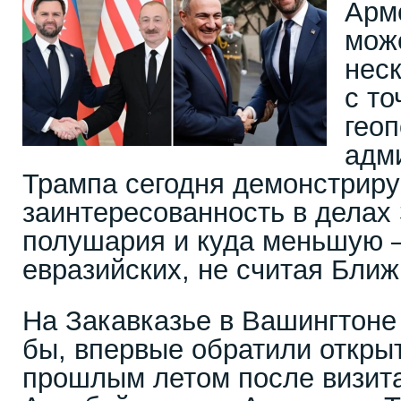
Арм
мож
нес
с то
геоп
адм
Трампа сегодня демонстрир
заинтересованность в делах
полушария и куда меньшую –
евразийских, не считая Ближ
На Закавказье в Вашингтоне
бы, впервые обратили откры
прошлым летом после визит