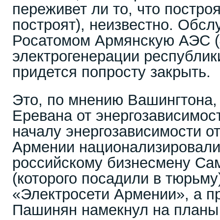
переживет ли то, что постро
построят), неизвестно. Обс
Росатомом Армянскую АЭС 
электрогенерации республики
придется попросту закрыть.
Это, по мнению Вашингтона,
Еревана от энергозависимост
началу энергозависимости о
Армении национализировал
российскому бизнесмену Са
(которого посадили в тюрьм
«Электросети Армении», а п
Пашинян намекнул на планы