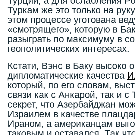
Турции, а для ослабления Ро
Туркам же это только на рук
этом процессе уготована ве
«смотрящего», которую в Ба
разыграть по максимуму в с
геополитических интересах.
Кстати, Вэнс в Баку высоко 
дипломатические качества
И
который, по его словам, вы
связи как с Анкарой, так и с
секрет, что Азербайджан мо
Израилем в качестве плацда
Ираном, а американцам выго
таковым и оставался. Так что