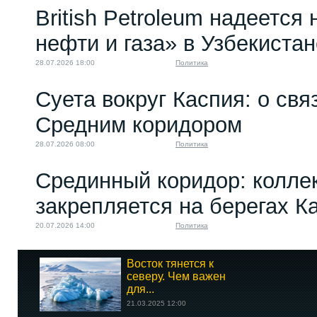
British Petroleum надеется
нефти и газа» в Узбекистан
28.07.2026 18:00
Политика
Суета вокруг Каспия: о св
Средним коридором
28.07.2026 08:00
Политика
Срединный коридор: колле
закрепляется на берегах К
20.07.2026 14:00
Политика
Восток тянется к
северу. Чем важен
для...
21.03.2025 12:00