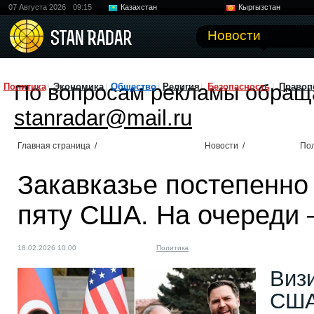
07 Августа 2026
09:15
Казахстан
Кыргызстан
Узбекистан
Китай
Новости
По вопросам рекламы обращ
Политика
Экономика
Общество
Религия
Безопасность
Правоп
stanradar@mail.ru
Главная страница
/
Новости
/
По
Закавказье постепенно
пяту США. На очереди 
18.02.2026 10:00
Политика
Виз
США