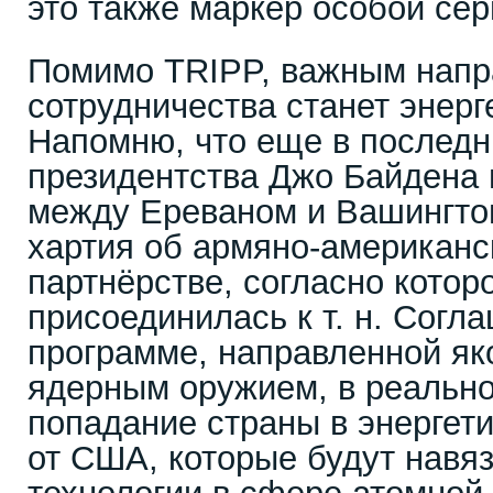
это также маркер особой се
Помимо TRIPP, важным нап
сотрудничества станет энерг
Напомню, что еще в последн
президентства Джо Байдена 
между Ереваном и Вашингто
хартия об армяно-американс
партнёрстве, согласно кото
присоединилась к т. н. Согл
программе, направленной як
ядерным оружием, в реальн
попадание страны в энергет
от США, которые будут навя