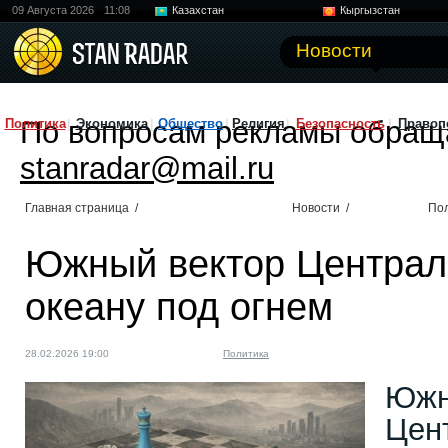
09 Августа 2026
11:08
Казахстан
Кыргызстан
Узбекистан
Китай
Новости
По вопросам рекламы обращ
Политика
Экономика
Общество
Религия
Безопасность
Правоп
stanradar@mail.ru
Главная страница
/
Новости
/
По
Южный вектор Централь
океану под огнем
28.02.2026 19:00
Политика
Южн
Цен