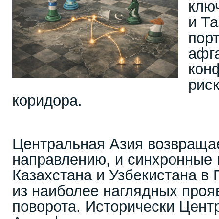
клю
и Та
порт
афг
кон
рис
коридора.
Центральная Азия возвраща
направлению, и синхронные 
Казахстана и Узбекистана в 
из наиболее наглядных проя
поворота. Исторически Цен