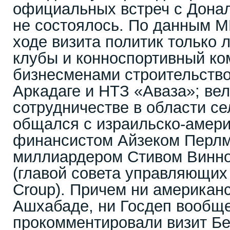
официальных встреч с Дона
не состоялось. По данным М
ходе визита политик только
клубы и конноспортивный ко
бизнесменами строительство
Аркадаге и НТЗ «Аваза»; вел
сотрудничестве в области се
общался с израильско-амер
финансистом Айзеком Перлм
миллиардером Стивом Винн
(главой совета управляющи
Croup). Причем ни американс
Ашхабаде, ни Госдеп вообще
прокомментировали визит Б