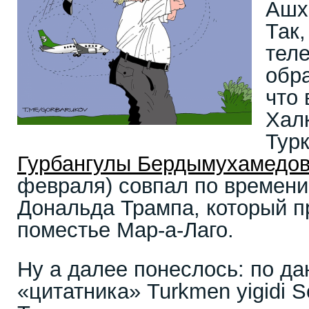
Ашх
Так
теле
обра
что 
Хал
Тур
Гурбангулы Бердымухамедо
февраля) совпал по времен
Дональда Трампа, который п
поместье Мар-а-Лаго.
Ну а далее понеслось: по д
«цитатника» Turkmen yigidi S