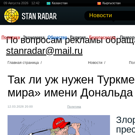
09 Августа 2026
12:42
Казахстан
Кыргызстан
Узбекистан
Китай
Новости
По вопросам рекламы обращ
Политика
Экономика
Общество
Религия
Безопасность
Правоп
stanradar@mail.ru
Главная страница
/
Новости
/
По
Так ли уж нужен Туркм
мира» имени Дональда
12.03.2026 20:00
Политика
Зло
пре