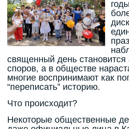
годы
бол
дис
един
пра
наб
священный день становится 
споров, а в обществе нараст
многие воспринимают как поп
“переписать” историю.
Что происходит?
Некоторые общественные дея
даже официальные лица в Ка