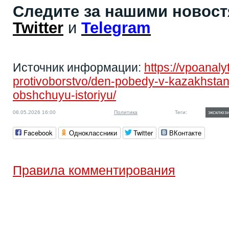
Следите за нашими новос
Twitter
и
Telegram
Источник информации:
https://vpoanal
protivoborstvo/den-pobedy-v-kazakhstane
obshchuyu-istoriyu/
08.05.2026 16:00
Политика
Теги:
эксклюз
Facebook
Одноклассники
Twitter
ВКонтакте
Правила комментирования