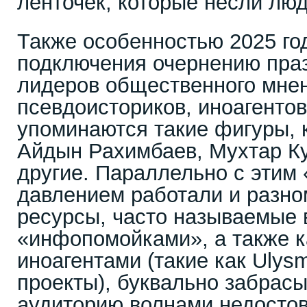
ленточек, которые несли люд
Также особенностью 2025 го
подключения очернению пра
лидеров общественного мне
псевдоисториков, иноагентов
упоминаются такие фигуры, 
Айдын Рахимбаев, Мухтар К
другие. Параллельно с этим
давлением работали и разно
ресурсы, часто называемые 
«инфопомойками», а также 
иноагентами (такие как Ulysm
проекты), буквально забрас
аудиторию волнами недосто