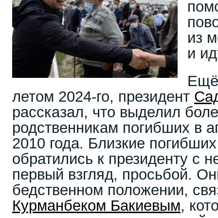
пом
пов
из м
и ид
Ещё 
летом 2024-го, президент
Са
рассказал, что выделил боле
родственникам погибших в а
2010 года. Близкие погибших
обратились к президенту с н
первый взгляд, просьбой. О
бедственном положении, свя
Курманбеком Бакиевым
, ко