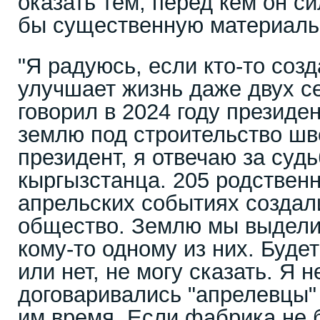
оказать тем, перед кем он си
бы существенную материаль
"Я радуюсь, если кто-то созд
улучшает жизнь даже двух сем
говорил в 2024 году президе
землю под строительство шв
президент, я отвечаю за суд
кыргызстанца. 205 родствен
апрельских событиях создал
общество. Землю мы выделил
кому-то одному из них. Буде
или нет, не могу сказать. Я н
договаривались "апрелевцы"
им время. Если фабрика не 