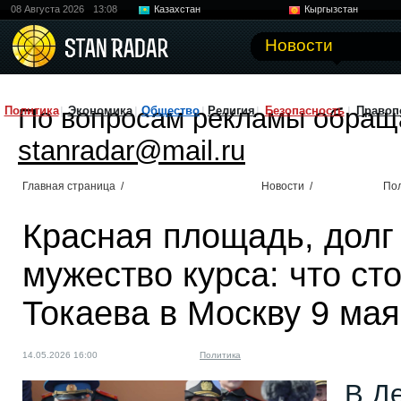
08 Августа 2026
13:08
Казахстан
Кыргызстан
Узбекистан
Китай
Новости
По вопросам рекламы обращ
Политика
Экономика
Общество
Религия
Безопасность
Правоп
stanradar@mail.ru
Главная страница
/
Новости
/
По
Красная площадь, долг
мужество курса: что ст
Токаева в Москву 9 мая
14.05.2026 16:00
Политика
В Д