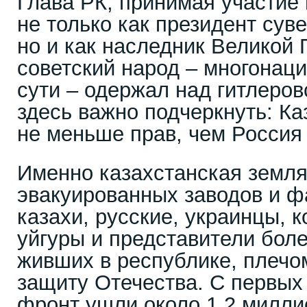
Глава РК, принимая участие 
не только как президент сув
но и как наследник Великой
советский народ – многонац
сути – одержал над гитлеро
здесь важно подчеркнуть: Ка
не меньше прав, чем Россия
Именно казахстанская земля
эвакуированных заводов и ф
казахи, русские, украинцы, 
уйгуры и представители боле
живших в республике, плечом
защиту Отечества. С первых
фронт ушли около 1,2 милли