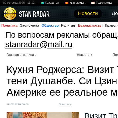
09 Августа 2026
13:12
Казахстан
Кыргызстан
Таджикистан
Новости
До
Политика
Экономика
Общество
Религия
Безопасность
Правоп
По вопросам рекламы обращ
stanradar@mail.ru
Главная страница
/
Новости
/
По
Кухня Роджерса: Визит 
тени Душанбе. Си Цзин
Америке ее реальное м
18.05.2026 06:00
Политика
Визит Тр