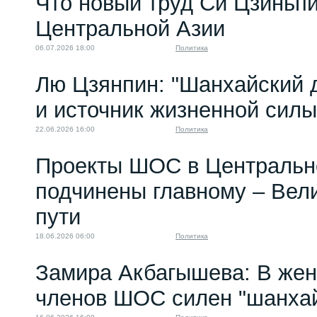
Что новый труд Си Цзиньпи
Центральной Азии
06.07.2026 18:00
Политика
Лю Цзянпин: "Шанхайский д
и источник жизненной си
22.06.2026 16:00
Политика
Проекты ШОС в Центральн
подчинены главному – Вел
пути
18.06.2026 06:00
Политика
Замира Акбагышева: В жен
членов ШОС силен "шанхай