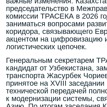
важные изменения. Казахста
председательство в Межпра
комиссии ТРАСЕКА в 2026 го
заниматься вопросами развит
коридора, связывающего Евр
акцентом на цифровизацию 
логистических цепочек.
Генеральным секретарем Т
кандидат от Узбекистана, з
транспорта Жасурбек Чориев
принятое на XVIII заседании 
технической передачей полн
к модернизации системы, с
Азию. По итогам заседания 