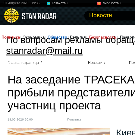
07 Августа 2026
19:35
Казахстан
Кыргызстан
Узбекистан
Китай
Новости
По вопросам рекламы обращ
Политика
Экономика
Общество
Религия
Безопасность
Правоп
stanradar@mail.ru
Главная страница
/
Новости
/
По
На заседание ТРАСЕКА
прибыли представители
участниц проекта
18.05.2026 20:00
Политика
Кие