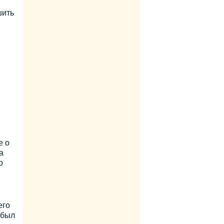
шить
е о
а
о
его
абыл