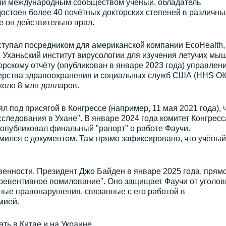
ый международным сообществом учёный, обладатель
остоен более 40 почётных докторских степеней в различны
е он действительно врал.
тупал посредником для американской компании EcoHealth,
 Уханьский институт вирусологии для изучения летучих мы
орскому отчёту (опубликован в январе 2023 года) управлен
ерства здравоохранения и социальных служб США (HHS OIG
коло 8 млн долларов.
 под присягой в Конгрессе (например, 11 мая 2021 года), 
следования в Ухане". В январе 2024 года комитет Конгресс
опубликовал финальный "рапорт" о работе Фаучи.
мился с документом. Там прямо зафиксировано, что учёный
венности. Президент Джо Байден в январе 2025 года, прям
превентивное помилование". Оно защищает Фаучи от уголов
ые правонарушения, связанные с его работой в
мией.
ть в Китае и на Украине