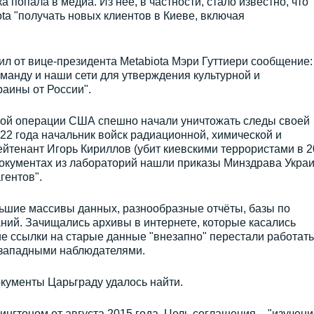
 попала в медиа. Из неё, в частности, стало известно, что
a "получать новых клиентов в Киеве, включая
ил от вице-президента Metabiota Мэри Гуттиери сообщение:
манду и наши сети для утверждения культурной и
аины от России".
ной операции США спешно начали уничтожать следы своей
22 года начальник войск радиационной, химической и
йтенант Игорь Кириллов (убит киевскими террористами в 2
 документах из лабораторий нашли приказы Минздрава Укра
гентов".
шие массивы данных, разнообразные отчёты, базы по
ний. Зачищались архивы в интернете, которые касались
е ссылки на старые данные "внезапно" перестали работать
е западными наблюдателями.
кументы Царьграду удалось найти.
нгтоном от августа 2015 года. Цель соглашения – "изучени