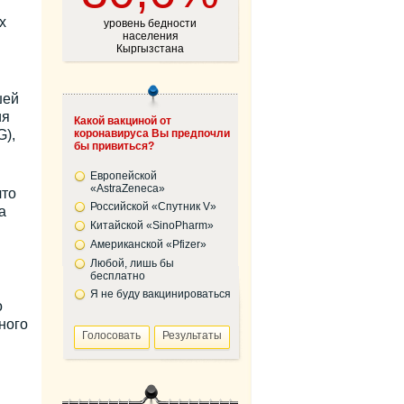
х
уровень бедности
населения
Кыргызстана
шей
ия
Какой вакциной от
),
коронавируса Вы предпочли
бы привиться?
Европейской
«AstraZeneca»
что
Российской «Спутник V»
а
Китайской «SinoPharm»
Американской «Pfizer»
Любой, лишь бы
бесплатно
Я не буду вакцинироваться
о
ного