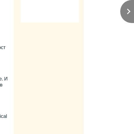
ост
е. И
ов
cal