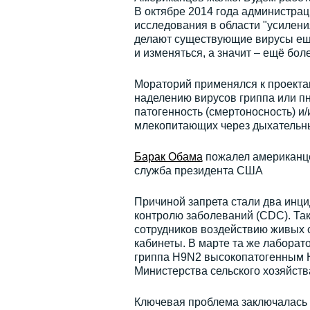
В октябре 2014 года администра
исследования в области "усилени
делают существующие вирусы ещ
и изменяться, а значит – ещё бо
Мораторий применялся к проектам
наделению вирусов гриппа или п
патогенность (смертоносность) и
млекопитающих через дыхательны
Барак Обама
пожалел американце
служба президента США
Причиной запрета стали два инци
контролю заболеваний (CDC). Так
сотрудников воздействию живых 
кабинеты. В марте та же лаборат
гриппа H9N2 высокопатогенным 
Министерства сельского хозяйст
Ключевая проблема заключалась 