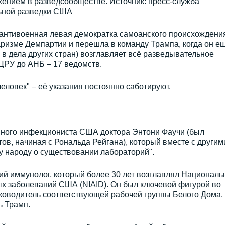
жением в разведсообществе. Источник: пресс-служба
ьной разведки США
(антивоенная левая демократка самоанского происхождени
ризме Демпартии и перешла в команду Трампа, когда он е
в дела других стран) возглавляет всё разведывательное
ЦРУ до АНБ – 17 ведомств.
еловек" – её указания постоянно саботируют.
ного инфекциониста США доктора Энтони Фаучи (был
ов, начиная с Рональда Рейгана), который вместе с другим
у народу о существовании лабораторий".
ий иммунолог, который более 30 лет возглавлял Национал
ых заболеваний США (NIAID). Он был ключевой фигурой во
ководитель соответствующей рабочей группы Белого Дома.
ь Трамп.