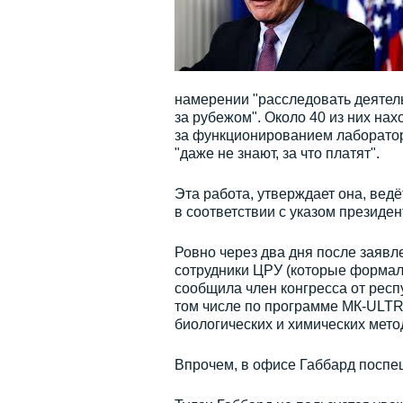
намерении "расследовать деятел
за рубежом". Около 40 из них нах
за функционированием лаборатор
"даже не знают, за что платят".
Эта работа, утверждает она, вед
в соответствии с указом президе
Ровно через два дня после заявл
сотрудники ЦРУ (которые формаль
сообщила член конгресса от рес
том числе по программе МК-ULTR
биологических и химических мето
Впрочем, в офисе Габбард поспеш