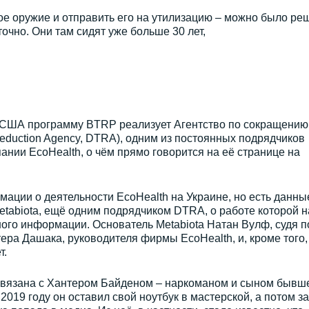
кое оружие и отправить его на утилизацию – можно было ре
т точно. Они там сидят уже больше 30 лет,
 США программу BTRP реализует Агентство по сокращению
Reduction Agency, DTRA), одним из постоянных подрядчиков
ании EcoHealth, о чём прямо говорится на её странице на
мации о деятельности EcoHealth на Украине, но есть данны
Metabiota, ещё одним подрядчиком DTRA, о работе которой н
ого информации. Основатель Metabiota Натан Вулф, судя п
ра Дашака, руководителя фирмы EcoHealth, и, кроме того,
т.
 связана с Хантером Байденом – наркоманом и сыном бывш
019 году он оставил свой ноутбук в мастерской, а потом з