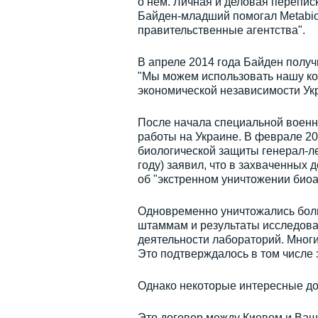
о нём. Личная и деловая переписка
Байден-младший помогал Metabiot
правительственные агентства".
В апреле 2014 года Байден получ
"Мы можем использовать нашу ко
экономической независимости Укр
После начала специальной воен
работы на Украине. В феврале 20
биологической защиты генерал-ле
году) заявил, что в захваченных
об "экстренном уничтожении биоа
Одновременно уничтожались боль
штаммам и результаты исследова
деятельности лабораторий. Многи
Это подтверждалось в том числ
Однако некоторые интересные до
Это договор между Киевом и Ваши