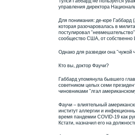
Тулси Габбард не пользуется ува
управления директора Национал
Для понимания: де-юре Габбард 
которая разочаровалась в милита
постулировал "невмешательство" 
сообщество США, от собственно 
Однако для разведки она "чужой ч
Кто вы, доктор Фаучи?
Габбард упомянула бывшего глав
советником целых семи президент
чиновниками "лгал американском
Фаучи – влиятельный американск
институт аллергии и инфекционн
время пандемии COVID-19 как ру
Кстати, назначил его на должност