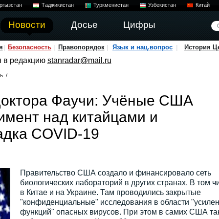
ргызстан
Таджикистан
Туркменистан
Узбекистан
Китай
Новости
Досье
Цифры
я
Безопасность
Правопорядок
Язык и нац.вопрос
История Ц
я в редакцию
stanradar@mail.ru
ь
/
доктора Фаучи: Учёные США
имент над китайцами и
адка COVID-19
Правительство США создало и финансировало сеть
биологических лабораторий в других странах. В том ч
в Китае и на Украине. Там проводились закрытые
"конфиденциальные" исследования в области "усиле
функций" опасных вирусов. При этом в самих США та