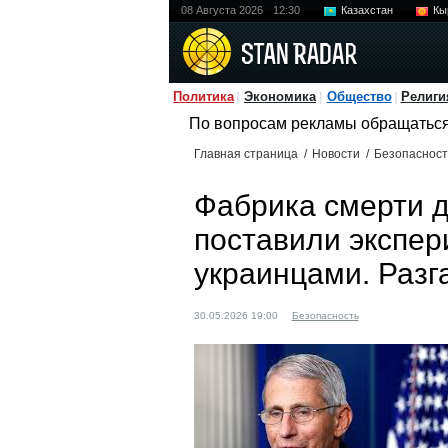
08 Августа 2026
12:30
Казахстан
Кы
Политика
Экономика
Общество
Религи
По вопросам рекламы обращатьс
Главная страница
/
Новости
/
Безопасност
Фабрика смерти 
поставили экспер
украинцами. Разг
30.05.2026 19:00
Безопасность