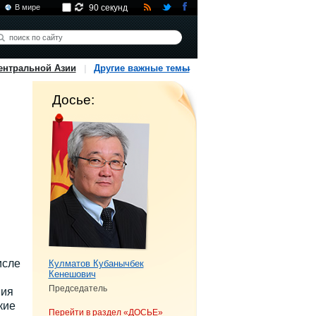
В мире
90 секунд
ентральной Азии
Другие важные темы
Досье:
исле
Кулматов Кубанычбек
Кенешович
Председатель
ния
кие
Перейти в раздел «ДОСЬЕ»