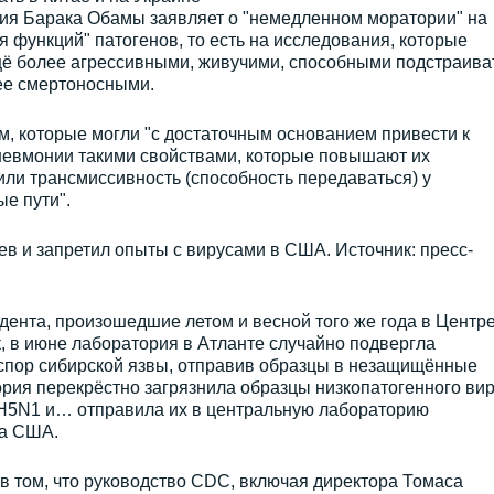
ция Барака Обамы заявляет о "немедленном моратории" на
я функций" патогенов, то есть на исследования, которые
ё более агрессивными, живучими, способными подстраива
лее смертоносными.
, которые могли "с достаточным основанием привести к
невмонии такими свойствами, которые повышают их
/или трансмиссивность (способность передаваться) у
е пути".
в и запретил опыты с вирусами в США. Источник: пресс-
дента, произошедшие летом и весной того же года в Центре
, в июне лаборатория в Атланте случайно подвергла
спор сибирской язвы, отправив образцы в незащищённые
ория перекрёстно загрязнила образцы низкопатогенного ви
H5N1 и… отправила их в центральную лабораторию
ва США.
в том, что руководство CDC, включая директора Томаса