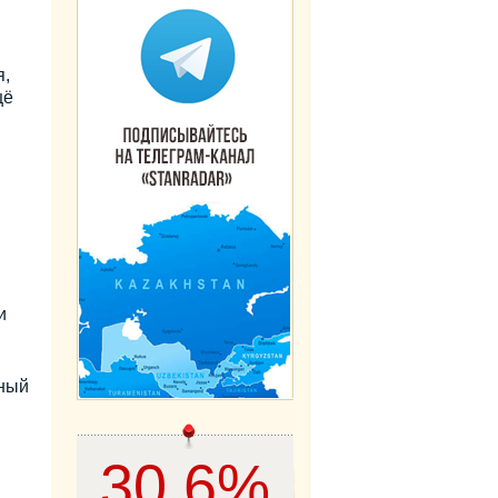
я,
щё
и
ьный
30,6%