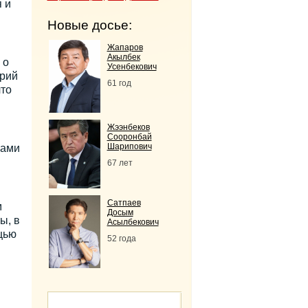
 и
Новые досье:
Жапаров
Акылбек
 о
Усенбекович
орий
61 год
что
Жээнбеков
Сооронбай
Шарипович
сами
67 лет
Сатпаев
м
Досым
ы, в
Асылбекович
щью
52 года