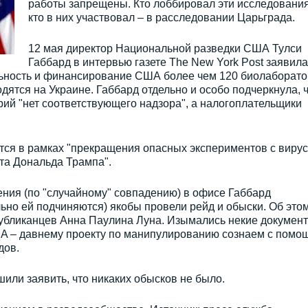
работы запрещены. Кто лоббировал эти исследования
кто в них участвовал – в расследовании Царьграда.
12 мая директор Национальной разведки США Тулси
Габбард в интервью газете The New York Post заявила
ьность и финансирование США более чем 120 биолаборат
одятся на Украине. Габбард отдельно и особо подчеркнула, 
ий "нет соответствующего надзора", а налогоплательщики
ётся в рамках "прекращения опасных экспериментов с виру
нта Дональда Трампа".
ения (по "случайному" совпадению) в офисе Габбард
но ей подчиняются) якобы провели рейд и обыски. Об это
публиканцев Анна Паулина Луна. Изымались некие документ
A – давнему проекту по манипулированию сознаем с помо
дов.
или заявить, что никаких обысков не было.