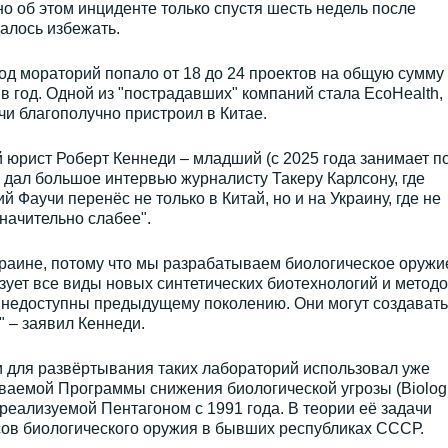
 об этом инциденте только спустя шесть недель после
далось избежать.
под мораторий попало от 18 до 24 проектов на общую сумму
в год. Одной из "пострадавших" компаний стала EcoHealth,
чи благополучно пристроил в Китае.
й юрист Роберт Кеннеди – младший (с 2025 года занимает п
дал большое интервью журналисту Такеру Карлсону, где
й Фаучи перенёс не только в Китай, но и на Украину, где не
начительно слабее".
краине, потому что мы разрабатываем биологическое оружи
зует все виды новых синтетических биотехнологий и метод
 недоступны предыдущему поколению. Они могут создавать
 – заявил Кеннеди.
и для развёртывания таких лабораторий использовал уже
ваемой Программы снижения биологической угрозы (Biologi
 реализуемой Пентагоном с 1991 года. В теории её задачи
сов биологического оружия в бывших республиках СССР.