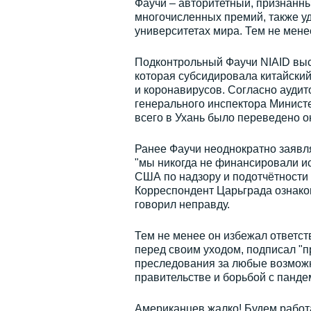
Фаучи – авторитетный, признанн
многочисленных премий, также уд
университетах мира. Тем не мене
Подконтрольный Фаучи NIAID выс
которая субсидировала китайский
и коронавирусов. Согласно аудит
генерального инспектора Минист
всего в Ухань было переведено о
Ранее Фаучи неоднократно заявлял
"мы никогда не финансировали ис
США по надзору и подотчётности 
Корреспондент Царьграда ознако
говорил неправду.
Тем не менее он избежал ответст
перед своим уходом, подписал "
преследования за любые возможн
правительстве и борьбой с панде
Американцев жалко! Будем работа