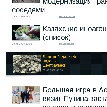
модернизация гран
соседями
03.06.2026 12:00
Безопасность
Казахские иноаге
(список)
03.06.2026 10:01
Правопорядок
Ложь победителей:
надо ли
Центральной...
27.06.2023 08:00
Признание ЛНР и
Большая игра в Ас
ДНР в разных странах
22.02.2022 12:00
визит Путина заст