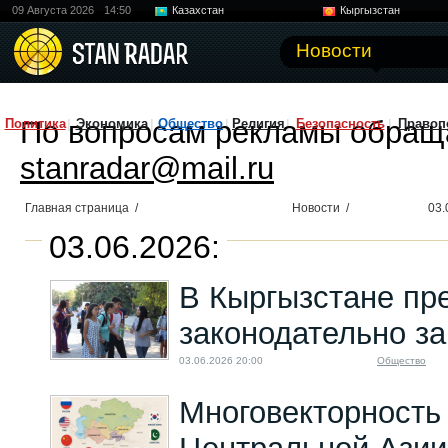
09 Августа 2026
14:50
Казахстан
Кыргызстан
Узбекистан
Китай
Новости
По вопросам рекламы обращ
Политика
Экономика
Общество
Религия
Безопасность
Правоп
stanradar@mail.ru
Главная страница
/
Новости
/
03.
03.06.2026:
В Кыргызстане пр
законодательно за
03.06.2026 20:00
Общество
Многовекторность