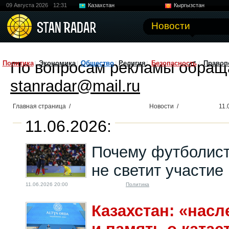
09 Августа 2026
12:31
Казахстан
Кыргызстан
Узбекистан
Китай
Новости
По вопросам рекламы обращ
Политика
Экономика
Общество
Религия
Безопасность
Правоп
stanradar@mail.ru
Главная страница
/
Новости
/
11.
11.06.2026:
Почему футболист
не светит участие
11.06.2026 20:00
Политика
Казахстан: «нас