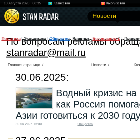
10 Августа 2026
08:35
Казахстан
Кыргызстан
Узбекистан
Китай
Новости
По вопросам рекламы обращ
Политика
Экономика
Общество
Религия
Безопасность
Правоп
stanradar@mail.ru
Главная страница
/
Новости
/
Каз
30.06.2025:
Водный кризис на 
как Россия помог
Азии готовиться к 2030 год
30.06.2025 16:00
Общество