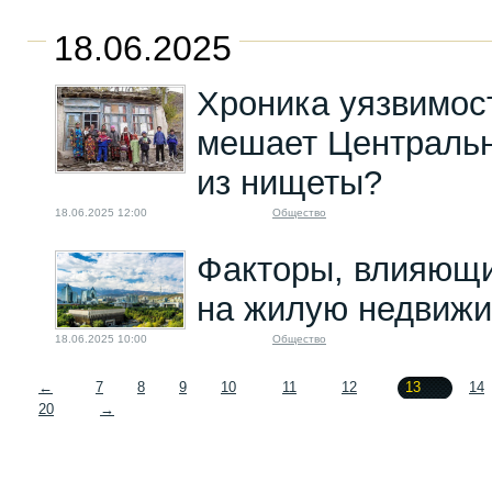
18.06.2025
Хроника уязвимост
мешает Центральн
из нищеты?
18.06.2025 12:00
Общество
Факторы, влияющи
на жилую недвижи
18.06.2025 10:00
Общество
←
7
8
9
10
11
12
13
14
20
→