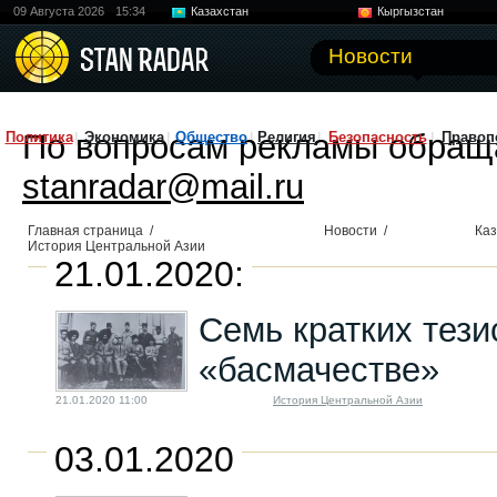
09 Августа 2026
15:34
Казахстан
Кыргызстан
Узбекистан
Китай
Новости
По вопросам рекламы обращ
Политика
Экономика
Общество
Религия
Безопасность
Правоп
stanradar@mail.ru
Главная страница
/
Новости
/
Каз
История Центральной Азии
21.01.2020:
Семь кратких тези
«басмачестве»
21.01.2020 11:00
История Центральной Азии
03.01.2020