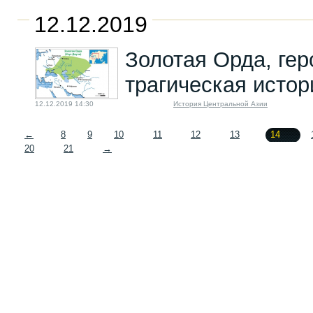
12.12.2019
Золотая Орда, гер
трагическая истор
12.12.2019 14:30
История Центральной Азии
←
8
9
10
11
12
13
14
20
21
→