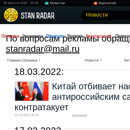
09 Августа 2026
04:28
Казахстан
Кыргызстан
Узбекистан
Китай
Новости
По вопросам рекламы обращ
Политика
Экономика
Общество
Религия
Безопасность
Правоп
stanradar@mail.ru
Главная страница
/
Новости
/
Ки
18.03.2022:
Китай отбивает н
антироссийским с
контратакует
18.03.2022 06:00
Экономика