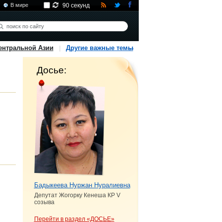
В мире
90 секунд
ентральной Азии
Другие важные темы
Досье:
Бадыкеева Нуржан Нуралиевна
Депутат Жогорку Кенеша КР V
созыва
Перейти в раздел «ДОСЬЕ»