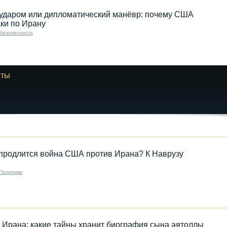
 ударом или дипломатический манёвр: почему США
ки по Ирану
Безопасность
нты
Центральная Азия:
приоритеты
политики...
 продлится война США против Ирана? К Наврузу
21.01.2025 08:00
Политика
Ирана: какие тайны хранит биография сына аятоллы