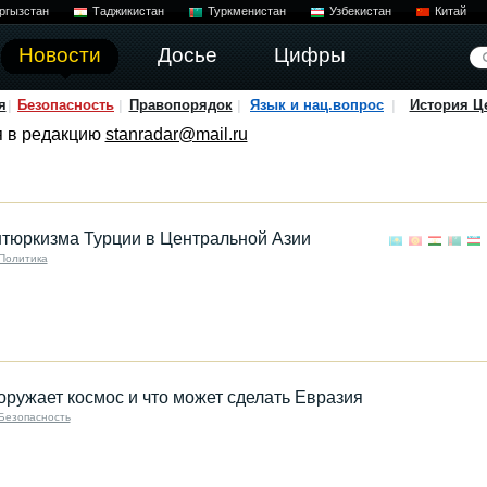
ргызстан
Таджикистан
Туркменистан
Узбекистан
Китай
Новости
Досье
Цифры
я
Безопасность
Правопорядок
Язык и нац.вопрос
История Ц
я в редакцию
stanradar@mail.ru
нтюркизма Турции в Центральной Азии
Политика
оружает космос и что может сделать Евразия
Безопасность