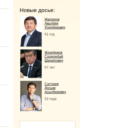
Новые досье:
Жапаров
Акылбек
Усенбекович
61 год
Жээнбеков
Сооронбай
Шарипович
67 лет
Сатпаев
Досым
Асылбекович
52 года