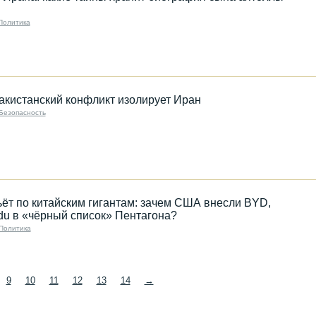
Политика
акистанский конфликт изолирует Иран
Безопасность
ёт по китайским гигантам: зачем США внесли BYD,
idu в «чёрный список» Пентагона?
Политика
9
10
11
12
13
14
→