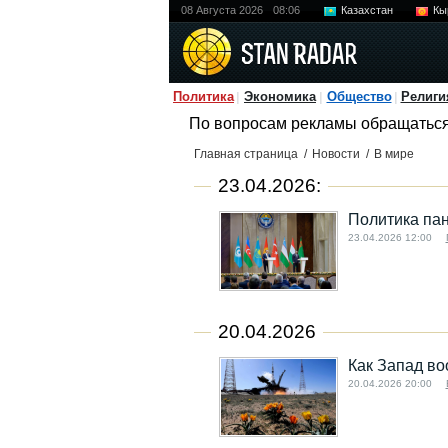
08 Августа 2026
08:06
Казахстан
Кы
Политика
Экономика
Общество
Религи
По вопросам рекламы обращатьс
Главная страница
/
Новости
/
В мире
23.04.2026:
Политика па
23.04.2026 12:00
20.04.2026
Как Запад во
20.04.2026 20:00