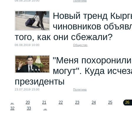
08.08.2019 10:00
Политика
Новый тренд Кырг
чиновников объяв
того, как они сбежали?
06.08.2019 10:00
Общество
"Меня похоронили
могут". Куда исче
президенты
23.07.2019 15:00
Политика
←
20
21
22
23
24
25
26
32
33
→