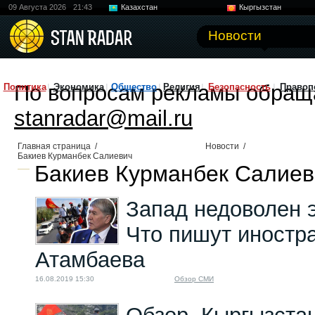
09 Августа 2026
21:43
Казахстан
Кыргызстан
Узбекистан
Китай
Новости
По вопросам рекламы обращ
Политика
Экономика
Общество
Религия
Безопасность
Правоп
stanradar@mail.ru
Главная страница
/
Новости
/
Бакиев Курманбек Салиевич
Бакиев Курманбек Салиеви
Запад недоволен э
Что пишут иностр
Атамбаева
16.08.2019 15:30
Обзор СМИ