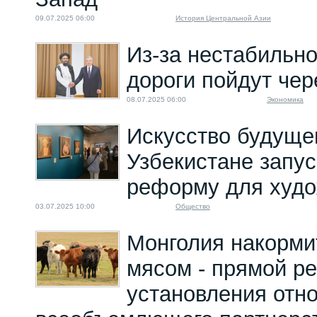
09.07.2025 06:00
История Центральной Азии
Из-за нестабильно
дороги пойдут че
08.07.2025 06:00
Экономика
Искусство будущег
Узбекистане запу
реформу для худ
03.07.2025 10:00
Общество
Монголия накорми
мясом - прямой ре
установления отн