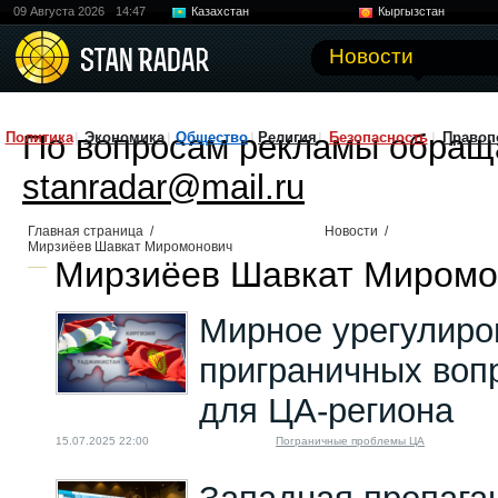
09 Августа 2026
14:47
Казахстан
Кыргызстан
Узбекистан
Китай
Новости
По вопросам рекламы обращ
Политика
Экономика
Общество
Религия
Безопасность
Правоп
stanradar@mail.ru
Главная страница
/
Новости
/
Мирзиёев Шавкат Миромонович
Мирзиёев Шавкат Миромон
Мирное урегулиро
приграничных воп
для ЦА-региона
15.07.2025 22:00
Пограничные проблемы ЦА