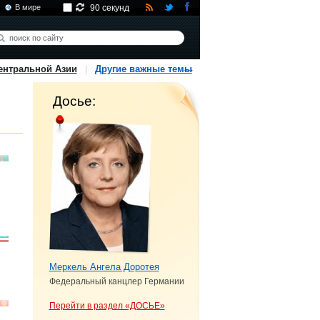
В мире
90 секунд
ентральной Азии
Другие важные темы
Досье:
Меркель Ангела Доротея
Федеральный канцлер Германии
Перейти в раздел «ДОСЬЕ»