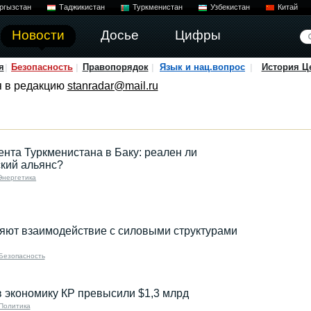
ргызстан
Таджикистан
Туркменистан
Узбекистан
Китай
Новости
Досье
Цифры
я
Безопасность
Правопорядок
Язык и нац.вопрос
История Ц
я в редакцию
stanradar@mail.ru
ента Туркменистана в Баку: реален ли
кий альянс?
Энергетика
ют взаимодействие с силовыми структурами
Безопасность
 экономику КР превысили $1,3 млрд
Политика