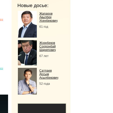
Новые досье:
Жапаров
Акылбек
Усенбекович
61 год
Жээнбеков
Сооронбай
Шарипович
67 лет
Сатпаев
Досым
Асылбекович
52 года