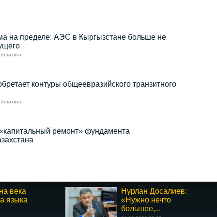
а на пределе: АЭС в Кыргызстане больше не
ущего
Политика
бретает контуры общеевразийского транзитного
Политика
 «капитальный ремонт» фундамента
азахстана
на века
Нурлан Досалиев:
а языка
«Нужно нечто
большее,...