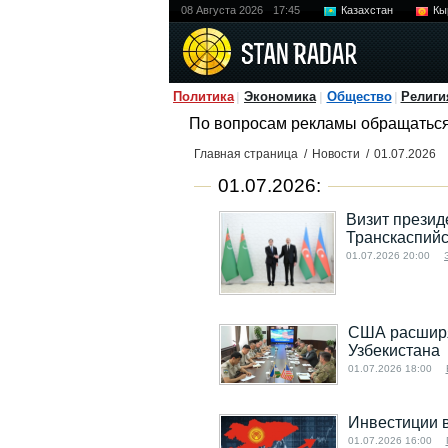
08 Августа 2026
17:45
Казахстан
Кы
Политика
Экономика
Общество
Религи
По вопросам рекламы обращатьс
Главная страница
/
Новости
/
01.07.2026
01.07.2026:
Визит презид
Транскаспийс
01.07.2026 20:00
США расширя
Узбекистана
01.07.2026 18:00
Инвестиции в
01.07.2026 16:00