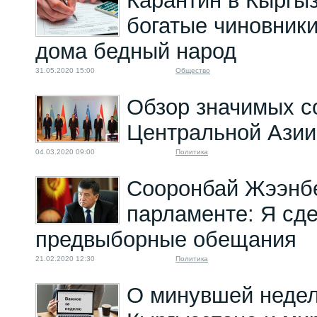
Карантин в Кыргыз
богатые чиновники
дома бедный народ
31.05.2020 15:00
Общество
Обзор значимых с
Центральной Азии
04.03.2020 09:00
Политика
Сооронбай Жээнбе
парламенте: Я сд
предвыборные обещания
21.02.2020 12:30
Политика
О минувшей недел