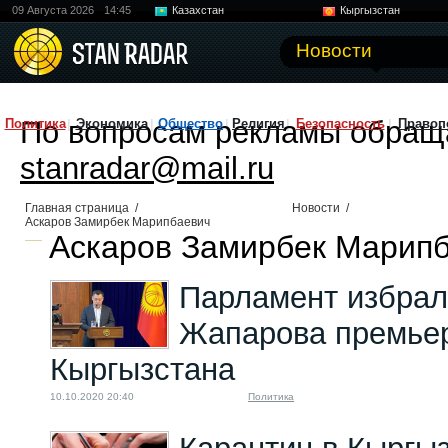
09 Августа 2026
14:45
Казахстан
Кыргызстан
Узбекистан
Китай
Новости
По вопросам рекламы обращ
Политика
Экономика
Общество
Религия
Безопасность
Правоп
stanradar@mail.ru
Главная страница
/
Новости
/
Аскаров Замирбек Марипбаевич
Аскаров Замирбек Марипб
Парламент избра
Жапарова премье
Кыргызстана
10.10.2020 20:40
Политика