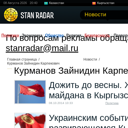
08 Августа 2026
20:40
Казахстан
Кыргызстан
Узбекистан
Китай
Новости
По вопросам рекламы обращ
Политика
Экономика
Общество
Религия
Безопасность
Правоп
stanradar@mail.ru
Главная страница
/
Новости
/
Курманов Зайнидин Карпекович
Курманов Зайнидин Карпек
Дожить до весны. 
майдана в Кыргыз
08.10.2014 10:33
Политика
Украинским событи