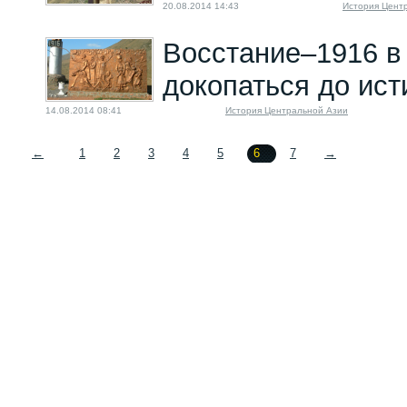
20.08.2014 14:43
История Цент
Восстание–1916 в
докопаться до ис
14.08.2014 08:41
История Центральной Азии
←
1
2
3
4
5
6
7
→