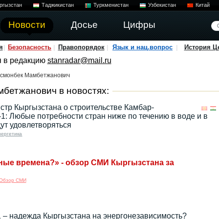
ргызстан
Таджикистан
Туркменистан
Узбекистан
Китай
Новости
Досье
Цифры
я
Безопасность
Правопорядок
Язык и нац.вопрос
История Ц
я в редакцию
stanradar@mail.ru
Осмонбек Мамбетжанович
бетжанович в новостях:
тр Кыргызстана о строительстве Камбар-
1: Любые потребности стран ниже по течению в воде и в
дут удовлетворяться
нергетика
ные времена?» - обзор СМИ Кыргызстана за
Обзор СМИ
 – надежда Кыргызстана на энергонезависимость?