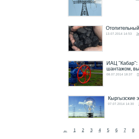
Отопительный 
13.07.2014 14:53
Э
ИАЦ "Кабар":
шантажом, вы
08.07.2014 18:37
П
Кыргызские э
07.07.2014 14:30
←
1
2
3
4
5
6
7
8