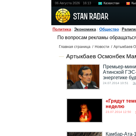
06 Августа 2026
16:13
Казахстан
Кы
Политика
Экономика
Общество
Религи
По вопросам рекламы обращатьс
Главная страница
/
Новости
/
Артыкбаев 
Артыкбаев Осмонбек Мам
Премьер-минис
Атинской ГЭС-
энергетике бу
24.07.2014 10:51
Э
«Грядут тем
неделю
23.07.2014 12:50
Камбар-Ата-1