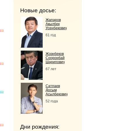
Новые досье:
Жапаров
Акылбек
Усенбекович
61 год
Жээнбеков
Сооронбай
Шарипович
67 лет
Сатпаев
Досым
Асылбекович
52 года
Дни рождения: