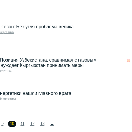
сезон: Без угля проблема велика
нергетика
 Позиция Узбекистана, сравнимая с газовым
нуждает Кыргызстан принимать меры
олитика
нергетики нашли главного врага
Энергетика
9
10
11
12
13
→