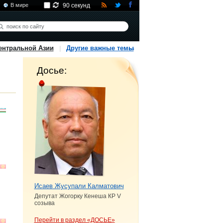
В мире
90 секунд
ентральной Азии
Другие важные темы
Досье:
Исаев Жусупали Калматович
Депутат Жогорку Кенеша КР V
созыва
Перейти в раздел «ДОСЬЕ»