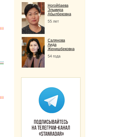
Ногойбаева
Эльмира
Абылбековна
55 лет
Салянова
Аида
Женишбековна
54 года