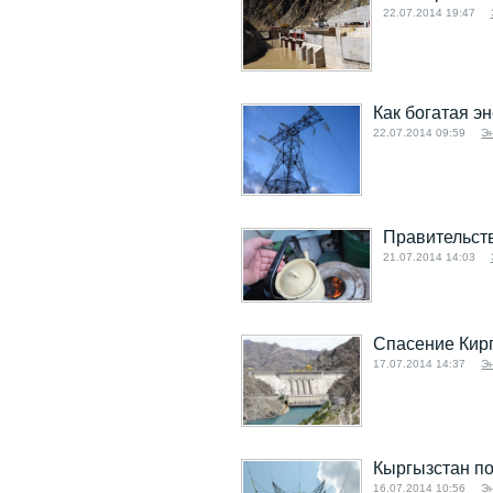
22.07.2014 19:47
Как богатая э
22.07.2014 09:59
Э
Правительств
21.07.2014 14:03
Спасение Кирг
17.07.2014 14:37
Э
Кыргызстан по
16.07.2014 10:56
Э