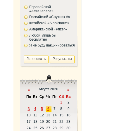
Европейской
«AstraZeneca»
Российской «Спутник V»
Китайской «SinoPharm»
Американской «Pfizer»
Любой, лишь бы
бесплатно
Я не буду вакцинироваться
«
Август 2026
»
Пн
Вт
Ср
Чт
Пт
Сб
Вс
1
2
3
4
5
6
7
8
9
10
11
12
13
14
15
16
17
18
19
20
21
22
23
24
25
26
27
28
29
30