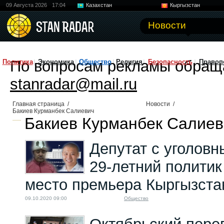
09 Августа 2026
17:04
Казахстан
Кыргызстан
Узбекистан
Китай
Новости
По вопросам рекламы обращ
Политика
Экономика
Общество
Религия
Безопасность
Правоп
stanradar@mail.ru
Главная страница
/
Новости
/
Бакиев Курманбек Салиевич
Бакиев Курманбек Салиеви
Депутат с уголов
29-летний политик
место премьера Кыргызста
09.10.2020 09:00
Общество