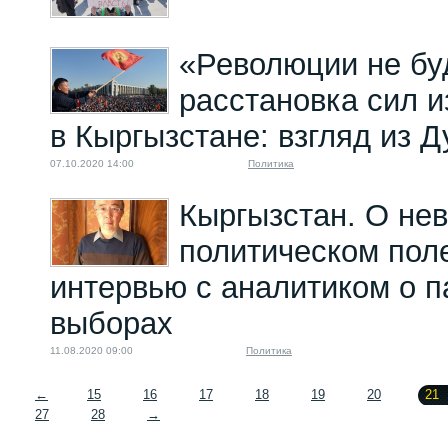
«Революции не буд
расстановка сил 
в Кыргызстане: взгляд из 
07.10.2020 14:00
Политика
Кыргызстан. О не
политическом пол
интервью с аналитиком о 
выборах
11.08.2020 09:00
Политика
←
15
16
17
18
19
20
21
27
28
→