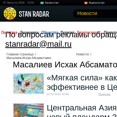
07 Августа 2026
13:01
Казахстан
Кыргызстан
Узбекистан
Китай
Новости
По вопросам рекламы обращ
Политика
Экономика
Общество
Религия
Безопасность
Правоп
stanradar@mail.ru
Главная страница
/
Новости
/
Масалиев Исхак Абсаматович
Масалиев Исхак Абсамато
«Мягкая сила» как
эффективнее в Це
22.02.2023 18:00
Политика
Центральная Азия