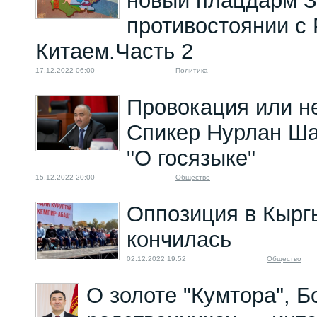
новый плацдарм З
противостоянии с 
Китаем.Часть 2
17.12.2022 06:00
Политика
Провокация или н
Спикер Нурлан Ша
"О госязыке"
15.12.2022 20:00
Общество
Оппозиция в Кырг
кончилась
02.12.2022 19:52
Общество
О золоте "Кумтора", Б