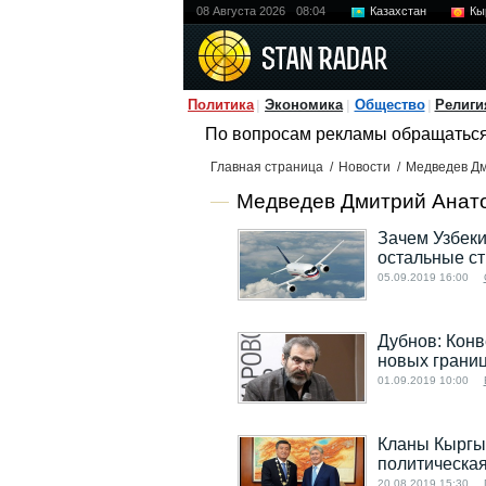
08 Августа 2026
08:04
Казахстан
Кы
Политика
Экономика
Общество
Религи
По вопросам рекламы обращатьс
Главная страница
/
Новости
/
Медведев Дм
Медведев Дмитрий Анато
Зачем Узбекис
остальные с
05.09.2019 16:00
Дубнов: Кон
новых грани
01.09.2019 10:00
Кланы Кыргыз
политическая
20.08.2019 15:30