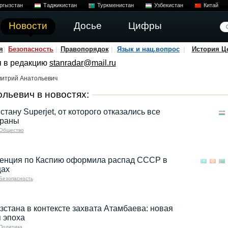
ргызстан
Таджикистан
Туркменистан
Узбекистан
Китай
Новости
Досье
Цифры
я
Безопасность
Правопорядок
Язык и нац.вопрос
История Ц
я в редакцию
stanradar@mail.ru
итрий Анатольевич
льевич в новостях:
тану Superjet, от которого отказались все
траны
Общество
венция по Каспию оформила распад СССР в
цах
Безопасность
стана в контексте захвата Атамбаева: новая
 эпоха
Политика