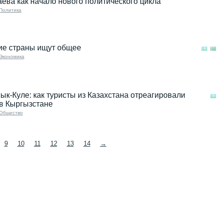
ева как начало нового политического цикла
Политика
ие страны ищут общее
Экономика
ык-Куле: как туристы из Казахстана отреагировали
в Кыргызстане
Общество
9
10
11
12
13
14
→