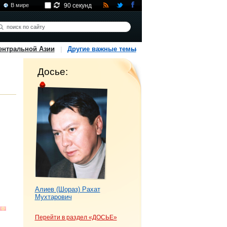
В мире
90 секунд
ентральной Азии
Другие важные темы
Досье:
Алиев (Шораз) Рахат
Мухтарович
Перейти в раздел «ДОСЬЕ»