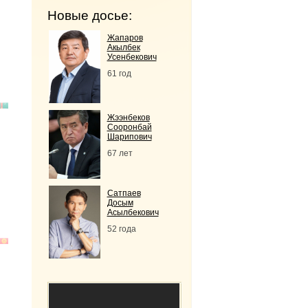
Новые досье:
Жапаров
Акылбек
Усенбекович
61 год
Жээнбеков
Сооронбай
Шарипович
67 лет
Сатпаев
Досым
Асылбекович
52 года