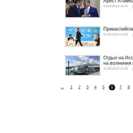
Арест Атамба
13.08.2019 16:37
Прикаспийск
13.08.2019 12:00
Отдых на Исс
на волнения 
12.08.2019 10:30
←
1
2
3
4
5
6
7
8