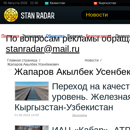
06 Августа 2026
21:30
Казахстан
Кыргызстан
Узбекистан
Китай
Новости
По вопросам рекламы обращ
Политика
Экономика
Общество
Религия
Безопасность
Правоп
stanradar@mail.ru
Главная страница
/
Новости
/
Жапаров Акылбек Усенбекович
Жапаров Акылбек Усенбек
Переход на качес
уровень. Железная
Кыргызстан-Узбекистан
21.06.2024 14:00
Экономика