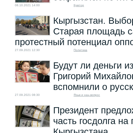
08.10.2021 14:00
Кумтор
Кыргызстан. Выбо
Старая площадь с
протестный потенциал опп
27.09.2021 12:30
Политика
Будут ли деньги и
Григорий Михайлов
вспомнили о русск
27.09.2021 08:30
Язык и нац.вопрос
Президент предло
часть госдолга на
Кыргызстана