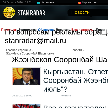
08 Августа 2026
22:52
Казахстан
Кыргызстан
Узбекистан
Китай
Новости
По вопросам рекламы обращ
Политика
Экономика
Общество
Религия
Безопасность
Правоп
stanradar@mail.ru
Главная страница
/
Новости
/
Жээнбеков Сооронбай Шарипович
Жээнбеков Сооронбай Шар
Кыргызстан. Отве
Сооронбай Жээнбе
июль"?
20.10.2021 16:00
Политика