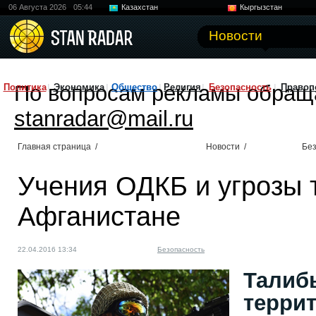
06 Августа 2026
05:44
Казахстан
Кыргызстан
Узбекистан
Китай
Новости
По вопросам рекламы обращ
Политика
Экономика
Общество
Религия
Безопасность
Правоп
stanradar@mail.ru
Главная страница
/
Новости
/
Без
Учения ОДКБ и угрозы 
Афганистане
22.04.2016 13:34
Безопасность
Талиб
террит