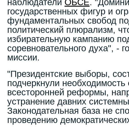
наблюдатели
ОБСЕ
. "Домин
государственных фигур и ог
фундаментальных свобод п
политический плюрализм, чт
избирательную кампанию по
соревновательного духа", - г
миссии.
"Президентские выборы, сос
подчеркнули необходимость
всесторонней реформы, нап
устранение давних системны
Законодательная база не сп
проведению демократических