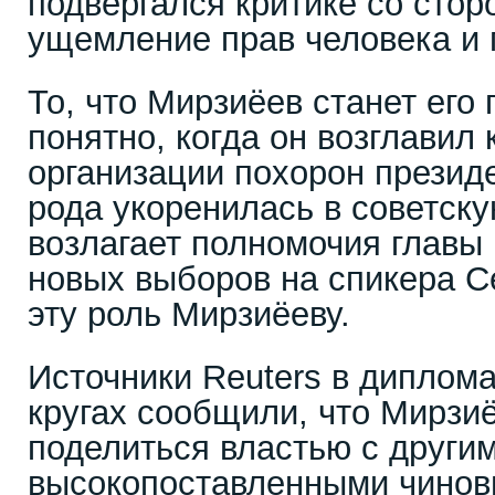
подвергался критике со стор
ущемление прав человека и 
То, что Мирзиёев станет его
понятно, когда он возглавил
организации похорон президе
рода укоренилась в советску
возлагает полномочия главы 
новых выборов на спикера Се
эту роль Мирзиёеву.
Источники Reuters в диплом
кругах сообщили, что Мирзи
поделиться властью с други
высокопоставленными чиновн