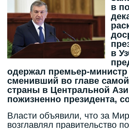
в п
дек
рас
дос
пре
в Уз
пре
одержал премьер-минист
сменивший во главе самой
страны в Центральной Аз
пожизненно президента, со
Власти объявили, что за Мир
возглавлял правительство по