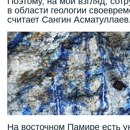
Поэтому, на мой взгляд, сот
в области геологии своеврем
считает Сангин Асматуллаев
На восточном Памире есть у