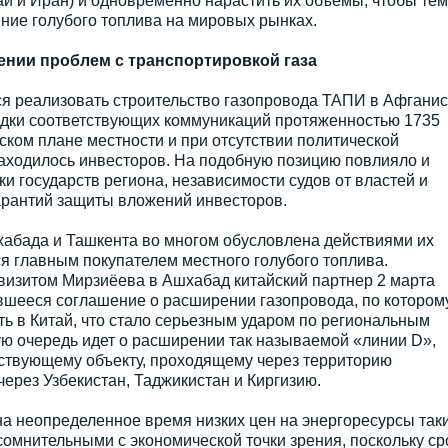
ай и Иран) и одновременно нарастить их объемы, чтобы тем
ие голубого топлива на мировых рынках.
ении проблем с транспортировкой газа
ся реализовать строительство газопровода ТАПИ в Афганис
адки соответствующих коммуникаций протяженностью 1735
ском плане местности и при отсутствии политической
находилось инвесторов. На подобную позицию повлияло и
и государств региона, независимости судов от властей и
арантий защиты вложений инвесторов.
абада и Ташкента во многом обусловлена действиями их
я главным покупателем местного голубого топлива.
визитом Мирзиёева в Ашхабад китайский партнер 2 марта
вшееся соглашение о расширении газопровода, по которому
ь в Китай, что стало серьезным ударом по региональным
ую очередь идет о расширении так называемой «линии D»,
ествующему объекту, проходящему через территорию
через Узбекистан, Таджикистан и Киргизию.
а неопределенное время низких цен на энергоресурсы так
омнительными с экономической точки зрения, поскольку ср