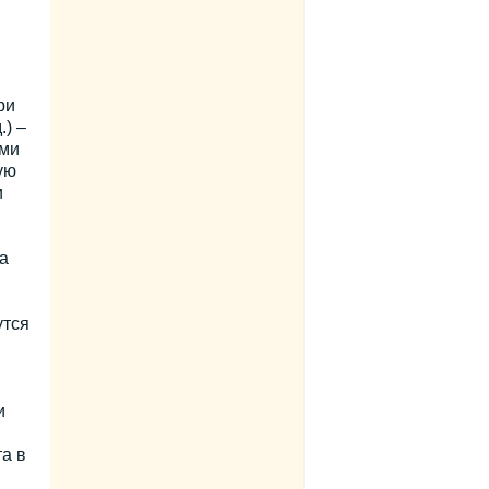
ри
) –
ыми
ую
и
а
утся
и
а в