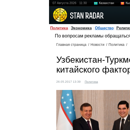
07 Августа 2026
11:30
Казахстан
Кы
Политика
Экономика
Общество
Религи
По вопросам рекламы обращатьс
Главная страница
/
Новости
/
Политика
/
Узбекистан-Туркм
китайского факто
26.05.2017 13:39
Политика