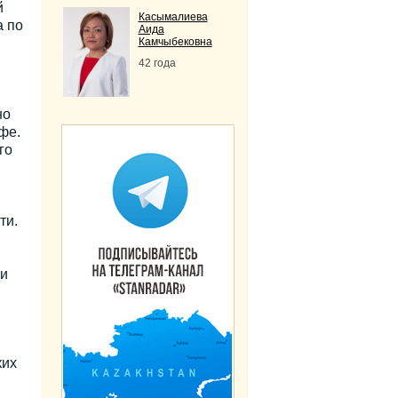
й
Касымалиева
а по
Аида
Камчыбековна
42 года
но
фе.
го
ти.
 и
ких