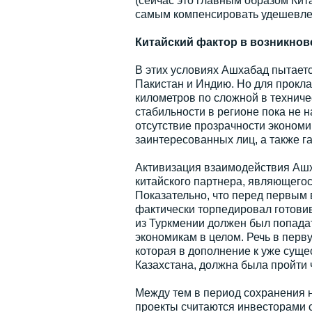
(сейчас это главным образом Кит
самым компенсировать удешевлен
Китайский фактор в возникнов
В этих условиях Ашхабад пытает
Пакистан и Индию. Но для прокл
километров по сложной в техниче
стабильности в регионе пока не 
отсутствие прозрачности экономик
заинтересованных лиц, а также г
Активизация взаимодействия Ашх
китайского партнера, являющегос
Показательно, что перед первым 
фактически торпедировал готови
из Туркмении должен был попадат
экономикам в целом. Речь в перв
которая в дополнение к уже сущ
Казахстана, должна была пройти 
Между тем в период сохранения н
проекты считаются инвесторами с