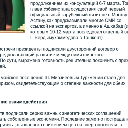
продолжением их консультаций 6-7 марта. То
глава Узбекистана осуществил свой первый
официальный зарубежный визит не в Москву
Астану, как предсказывали многие СМИ со
ссылкой на экспертов, а именно в Ашхабад (з
которым 10-12 марта последовал ответный в
Г. Бердымухаммедова в Ташкент).
встречи президенты подписали двусторонний договор о
 предполагающий развитие между ними широкого
По сути, выражена готовность решительно покончить с пре
ей.
е, майское посещение Ш. Мирзиёевым Туркмении стало для
ризом, свидетельствующим о степени важности для обеих
ние взаимодействия
ств подписали серию важных энергетических соглашений,
ть собственные экономики. Последние заметно пострадали
изиса, вызванного снижением цен на энергоносители, в