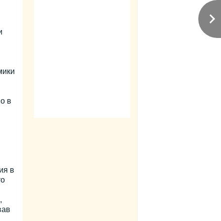
и
мики
о в
в
ия в
то
,
вав