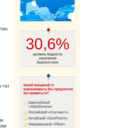
тан,
30,6%
уровень бедности
населения
Кыргызстана
Какой вакциной от
 газ
коронавируса Вы предпочли
бы привиться?
Европейской
«AstraZeneca»
Российской «Спутник V»
Китайской «SinoPharm»
ие
Американской «Pfizer»
оки