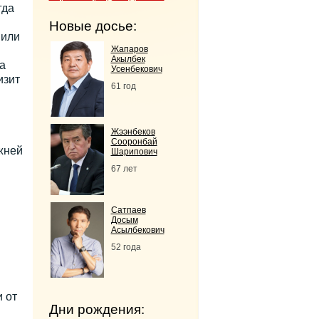
гда
Новые досье:
 или
Жапаров
Акылбек
а
Усенбекович
изит
61 год
Жээнбеков
Сооронбай
жней
Шарипович
67 лет
Сатпаев
Досым
Асылбекович
52 года
 от
Дни рождения: