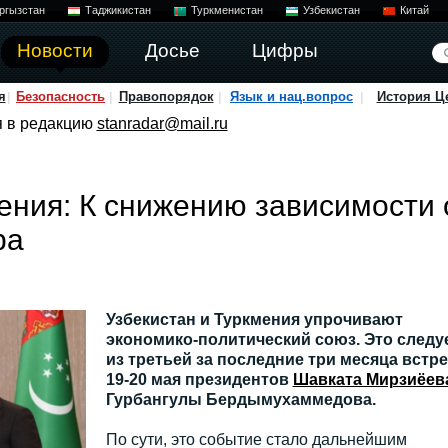
ргызстан
Таджикистан
Туркменистан
Узбекистан
Китай
Новости
Досье
Цифры
я
Безопасность
Правопорядок
Язык и нац.вопрос
История Ц
я в редакцию
stanradar@mail.ru
ения: К снижению зависимости 
ра
Узбекистан и Туркмения упрочивают
экономико-политический союз. Это следу
из третьей за последние три месяца встр
19-20 мая президентов
Шавката Мирзиёев
Гурбангулы Бердымухаммедова.
По сути, это событие стало дальнейшим