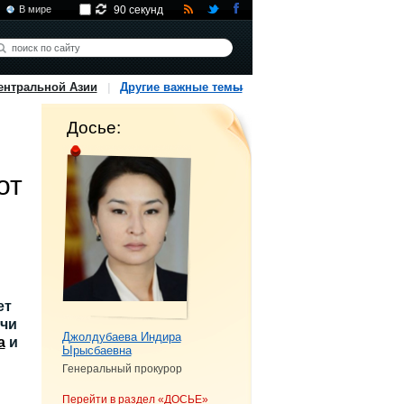
В мире
90 секунд
ентральной Азии
Другие важные темы
Досье:
от
ет
ечи
Джолдубаева Индира
а
и
Ырысбаевна
Генеральный прокурор
Перейти в раздел «ДОСЬЕ»