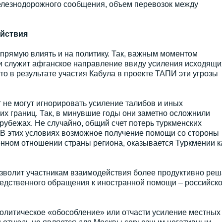
елезнодорожного сообщения, объем перевозок между
ействия
апрямую влиять и на политику. Так, важным моментом
 служит афганское направление ввиду усиления исходящи
что в результате участия Кабула в проекте ТАПИ эти угрозы
 не могут игнорировать усиление талибов и иных
оих границ. Так, в минувшие годы они заметно осложнили
рубежах. Не случайно, общий счет потерь туркменских
. В этих условиях возможное получение помощи со стороны
енном отношении страны региона, оказывается Туркмении к
озволит участникам взаимодействия более продуктивно реш
едственного обращения к иностранной помощи – российск
олитическое «обособление» или отчасти усиление местных