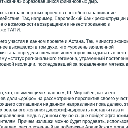
затыкания» образовавшихся финансовых дыр.
ых газотранспортных проектов способно наращивание
действия. Так, например, Европейский банк реконструкции 
ие о возможности возвращения к инвестированию в
 же ТАПИ.
его участия в данном проекте и Астана. Так, министр эконо
ее высказался в том духе, что «уровень заявленной
истана определит желание инвесторов вкладывать в него
 ему «статус регионального гегемона, утраченный постепенн
ародной изоляции, последовавшей за подавлением мятежа 
, что, по имеющимся данным, Ш. Мирзиёев, как и его
аев дали «добро» на рассмотрение перспектив своего участ
оящего соглашения на данном направлении пока далеко, э
х реального желания диверсифицировать поставки газа и
направления. Ведь в данном случае сырье пойдет афганским
бителям. Причем излишки можно будет продавать, использо
 Гавадар, расположенный на побережье Аравийского моря и