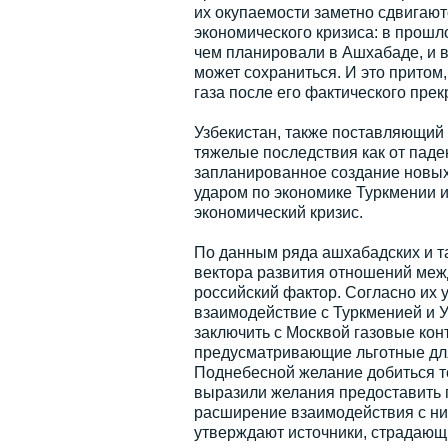
их окупаемости заметно сдвигают
экономического кризиса: в прошл
чем планировали в Ашхабаде, и в
может сохраниться. И это притом
газа после его фактического пре
Узбекистан, также поставляющий 
тяжелые последствия как от паде
запланированное создание новых 
ударом по экономике Туркмении и
экономический кризис.
По данным ряда ашхабадских и т
вектора развития отношений меж
российский фактор. Согласно их
взаимодействие с Туркменией и У
заключить с Москвой газовые кон
предусматривающие льготные для
Поднебесной желание добиться то
выразили желания предоставить п
расширение взаимодействия с ни
утверждают источники, страдающ