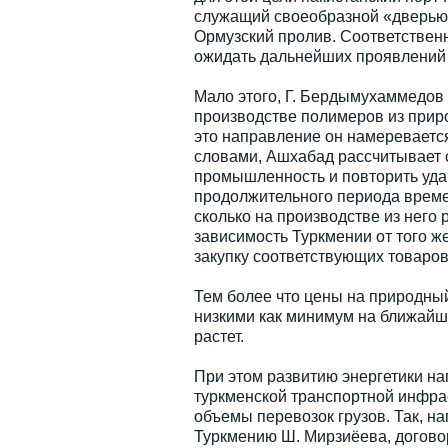
служащий своеобразной «дверью»
Ормузский пролив. Соответствен
ожидать дальнейших проявлений 
Мало этого, Г. Бердымухаммедов 
производстве полимеров из природ
это направление он намереваетс
словами, Ашхабад рассчитывает
промышленность и повторить удач
продолжительного периода времен
сколько на производстве из него 
зависимость Туркмении от того же
закупку соответствующих товаров
Тем более что цены на природный
низкими как минимум на ближайшу
растет.
При этом развитию энергетики н
туркменской транспортной инфрас
объемы перевозок грузов. Так, н
Туркмению Ш. Мирзиёева, догово