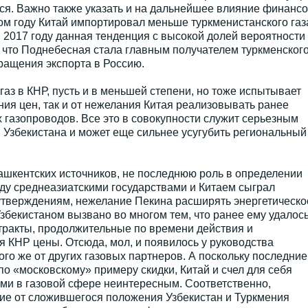
ся. Важно также указать и на дальнейшее влияние финансо
ом году Китай импортировал меньше туркменистанского газ
 2017 году данная тенденция с высокой долей вероятности
, что Поднебесная стала главным получателем туркменског
кращения экспорта в Россию.
газ в КНР, пусть и в меньшей степени, но тоже испытывает
ния цен, так и от нежелания Китая реализовывать ранее
газопроводов. Все это в совокупности служит серьезным
 Узбекистана и может еще сильнее усугубить региональный
ашкентских источников, не последнюю роль в определении
ду среднеазиатскими государствами и Китаем сыграл
 утверждениям, нежелание Пекина расширять энергетическо
збекистаном вызвано во многом тем, что ранее ему удалос
тракты, продолжительные по времени действия и
 КНР цены. Отсюда, мол, и появилось у руководства
го же от других газовых партнеров. А поскольку последние
о «московскому» примеру скидки, Китай и счел для себя
ми в газовой сфере неинтересным. Соответственно,
ие от сложившегося положения Узбекистан и Туркмения