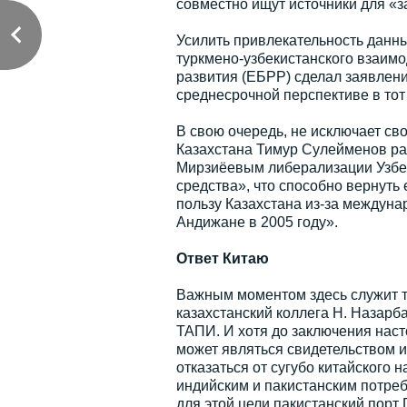
совместно ищут источники для «
Усилить привлекательность данн
туркмено-узбекистанского взаимо
развития (ЕБРР) сделал заявлен
среднесрочной перспективе в тот
В свою очередь, не исключает сво
Казахстана Тимур Сулейменов ран
Мирзиёевым либерализации Узбек
средства», что способно вернуть
пользу Казахстана из-за междун
Андижане в 2005 году».
Ответ Китаю
Важным моментом здесь служит то
казахстанский коллега Н. Назарб
ТАПИ. И хотя до заключения наст
может являться свидетельством и
отказаться от сугубо китайского 
индийским и пакистанским потре
для этой цели пакистанский порт