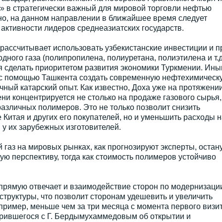
 в стратегически важный для мировой торговли нефтью
но, на данном направлении в ближайшее время следует
активности лидеров среднеазиатских государств.
рассчитывает использовать узбекистанские инвестиции и п
ного газа (полипропилена, полиуретана, полиэтилена и т.д.
я сделать приоритетом развития экономики Туркмении. Ин
 с помощью Ташкента создать современную нефтехимическ
ный катарский опыт. Как известно, Доха уже на протяжени
и концентрируется не столько на продаже газового сырья,
различных полимеров. Это не только позволит снизить
 Китая и других его покупателей, но и уменьшить расходы н
 у их зарубежных изготовителей.
 газ на мировых рынках, как прогнозируют эксперты, остан
ю перспективу, тогда как стоимость полимеров устойчиво
апрямую отвечает и взаимодействие сторон по модернизаци
труктуры, что позволит сторонам удешевить и увеличить
апример, меньше чем за три месяца с момента первого визит
рившегося с Г. Бердымухаммедовым об открытии и