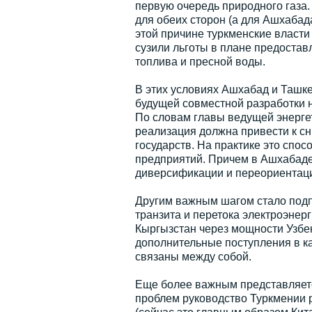
первую очередь природного газа.
для обеих сторон (а для Ашхабад
этой причине туркменские власти
сузили льготы в плане предоста
топлива и пресной воды.
В этих условиях Ашхабад и Ташк
будущей совместной разработки 
По словам главы ведущей энерге
реализация должна привести к с
государств. На практике это спос
предприятий. Причем в Ашхабаде
диверсификации и переориентации
Другим важным шагом стало подп
транзита и перетока электроэнерг
Кыргызстан через мощности Узбе
дополнительные поступления в каз
связаны между собой.
Еще более важным представляетс
проблем руководство Туркмении 