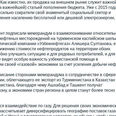
 Как известно, их продажа на внешнем рынке служит важно
а важнейшей) статьей пополнения бюджета. Уже с 2015 год
 сильно сократили свой знаменитый социальный сектор и
вления населению бесплатной или дешевой электроэнергии,
ент подписали меморандум о взаимопонимании относитель
нефтяных месторождений на туркменском каспийском шель
тической компании «Узбекнефтегаз» Алишера Султанова, е
нижению стоимости нефтепродуктов на территории обоих
обно улучшить ситуацию и для рядовых потребителей, и для
 видят особую важность узбекистанской помощи в
 своей «газовой» экономики за счет усиления добычи неф
исание сторонами меморандума о сотрудничестве в сфере
ии, облегчающего ее экспорт из Туркменистана в Казахстан
кистана, благодаря чему Ашхабад и Ташкент получат
ну, а экономики стран региона в целом станут более тесно
я взаимодействие по газу. Для решения своих экономичес
рассчитывает диверсифицировать географию поставок газа