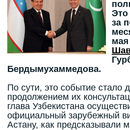
пол
Это
за 
мес
мая
Шав
Гур
Бердымухаммедова.
По сути, это событие стало
продолжением их консультаци
глава Узбекистана осуществ
официальный зарубежный ви
Астану, как предсказывали 