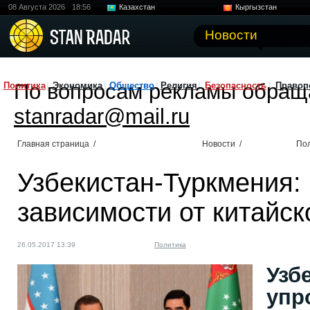
08 Августа 2026
18:56
Казахстан
Кыргызстан
Узбекистан
Китай
Новости
По вопросам рекламы обращ
Политика
Экономика
Общество
Религия
Безопасность
Правоп
stanradar@mail.ru
Главная страница
/
Новости
/
По
Узбекистан-Туркмения:
зависимости от китайск
26.05.2017 13:39
Политика
Узб
упр