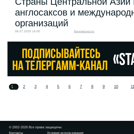
Страны Центральной Азии 
англосаксов и междунаро
организаций
08.07.2026 18:00
Безопасность
1
2
3
4
5
6
7
8
9
10
1
© 2002-2026 Все права защищены
Контакты
Условия использования