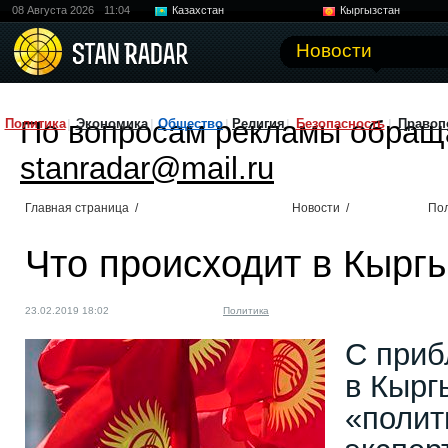
08 Августа 2026
11:04
Казахстан
Кыргызстан
Узбекистан
Китай
Новости
По вопросам рекламы обращ
Политика
Экономика
Общество
Религия
Безопасность
Правоп
stanradar@mail.ru
Главная страница
/
Новости
/
По
Что происходит в Кырг
23.02.2019 18:02
Политика
С приб
в Кыргы
«полит