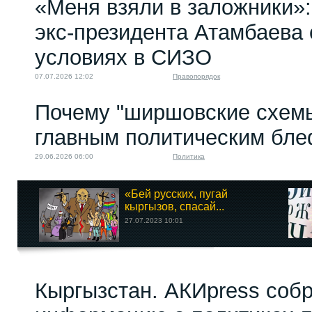
«Меня взяли в заложники»:
экс‑президента Атамбаева 
условиях в СИЗО
07.07.2026 12:02
Правопорядок
Почему "ширшовские схемы
главным политическим бл
29.06.2026 06:00
Политика
«Бей русских, пугай
кыргызов, спасай...
27.07.2023 10:01
Кыргызстан. АКИpress соб