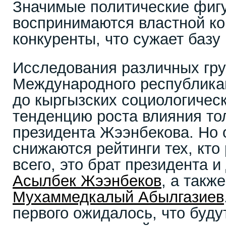
Значимые политические фигу
воспринимаются властной ко
конкуренты, что сужает базу
Исследования различных гру
Международного республиканс
до кыргызских социологичес
тенденцию роста влияния то
президента Жээнбекова. Но
снижаются рейтинги тех, кто
всего, это брат президента 
Асылбек Жээнбеков
, а такж
Мухаммедкалый Абылгазиев
первого ожидалось, что буд