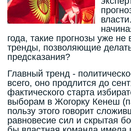
экспер
прогно
власти
начина
года, такие прогнозы уже не 
тренды, позволяющие делат
предсказания?
Главный тренд - политическо
всего, оно продлится до сен
фактического старта избира
выборам в Жогорку Кенеш (п
пользу этого говорит сложи
равновесие сил и скрытая бо
бы властная команда имела 