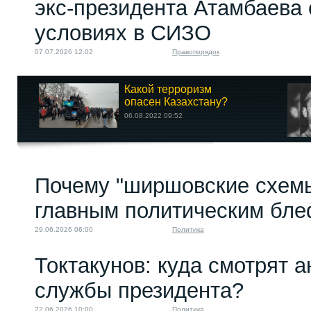
экс‑президента Атамбаева 
условиях в СИЗО
07.07.2026 12:02
Правопорядок
Какой терроризм
опасен Казахстану?
06.08.2022 09:52
Почему "ширшовские схемы
главным политическим бл
29.06.2026 06:00
Политика
Токтакунов: куда смотрят 
службы президента?
22.06.2026 10:00
Политика