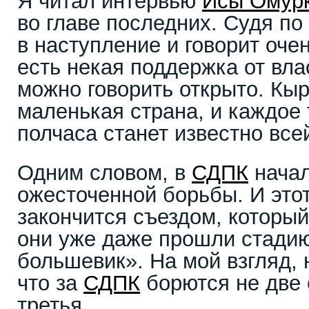
Я читал интервью
Исы Омур
во главе последних. Судя по
в наступление и говорит оче
есть некая поддержка от вла
можно говорить открыто. Кыр
маленькая страна, и каждое
полчаса станет известно все
Одним словом, в
СДПК
начал
ожесточенной борьбы. И этот
закончится съездом, который
они уже даже прошли стади
большевик». На мой взгляд, 
что за
СДПК
борются не две 
третья.