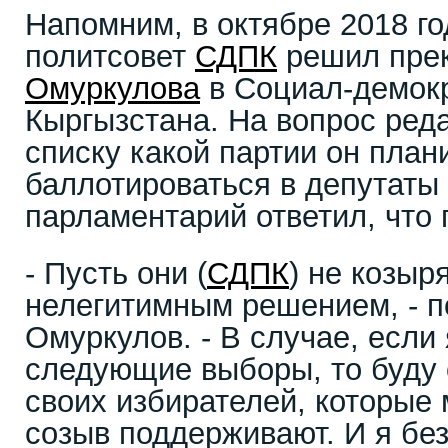
Напомним, в октябре 2018 го
политсовет
СДПК
решил прек
Омуркулова
в Социал-демокр
Кыргызстана. На вопрос реда
списку какой партии он план
баллотироваться в депутаты
парламентарий ответил, что п
- Пусть они (
СДПК
) не козыр
нелегитимным решением, - п
Омуркулов. - В случае, если
следующие выборы, то буду 
своих избирателей, которые 
созыв поддерживают. И я бе