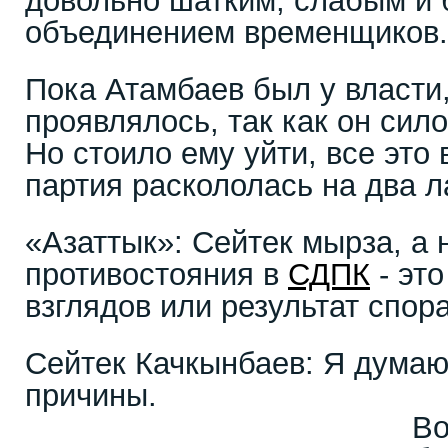
довольно шатким, слабым и
объединением временщиков.
Пока Атамбаев был у власти,
проявлялось, так как он сил
Но стоило ему уйти, все это
партия раскололась на два л
«Азаттык»: Сейтек мырза, а 
противостояния в
СДПК
- эт
взглядов или результат спор
​Сейтек Качкынбаев: Я думаю,
прич
Во-первых,