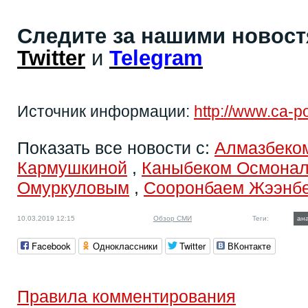
Следите за нашими новос
Twitter
и
Telegram
Источник информации:
http://www.ca-po
Показать все новости с:
Алмазбеко
Кармушкиной
,
Каныбеком Осмона
Омуркуловым
,
Сооронбаем Жээнб
10.03.2019 12:15
Обзор СМИ
Теги:
ан
Facebook
Одноклассники
Twitter
ВКонтакте
Правила комментирования