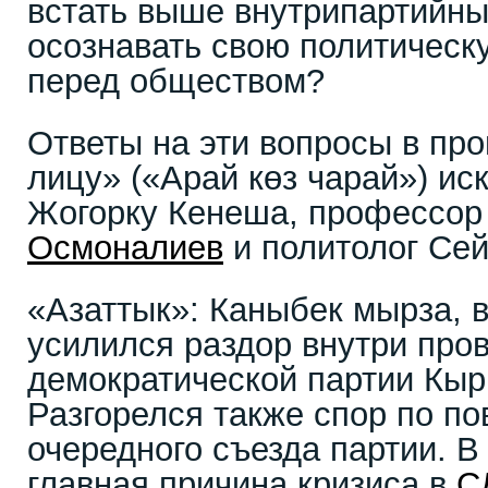
встать выше внутрипартийных
осознавать свою политическ
перед обществом?
Ответы на эти вопросы в пр
лицу» («Арай көз чарай») и
Жогорку Кенеша, профессо
Осмоналиев
и политолог Сей
«Азаттык»: Каныбек мырза, в
усилился раздор внутри про
демократической партии Кыр
Разгорелся также спор по п
очередного съезда партии. В
главная причина кризиса в
С