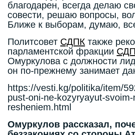
благодарен, всегда делаю св
совести, решаю вопросы, во
Ближе к выборам, думаю, все
Политсовет
СДПК
также рек
парламентской фракции
СД
Омуркулова с должности лид
он по-прежнему занимает да
https://vesti.kg/politika/item/
pust-oni-ne-kozyryayut-svoim-
resheniem.html
Омуркулов рассказал, поч
беззакониях со стороны А