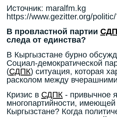
Источник: maralfm.kg
https://www.gezitter.org/pol
В провластной партии
СДП
следа от единства?
В Кыргызстане бурно обсуж
Социал-демократической па
(
СДПК
) ситуация, которая х
расколом между вчерашними
Кризис в
СДПК
- привычное 
многопартийности, имеющей 
Кыргызстане? Когда политич