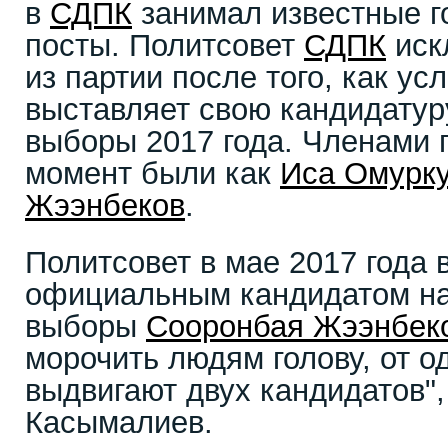
в
СДПК
занимал известные г
посты. Политсовет
СДПК
иск
из партии после того, как ус
выставляет свою кандидатур
выборы 2017 года. Членами п
момент были как
Иса Омурк
Жээнбеков
.
Политсовет в мае 2017 года
официальным кандидатом на
выборы
Сооронбая Жээнбек
морочить людям голову, от о
выдвигают двух кандидатов",
Касымалиев.