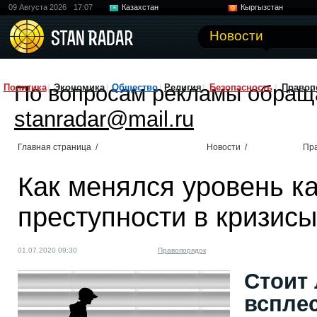
09 Августа 2026
17:07
Казахстан
Кыргызстан
Узбекистан
Китай
Новости
По вопросам рекламы обращ
Политика
Экономика
Общество
Религия
Безопасность
Правоп
stanradar@mail.ru
Главная страница
/
Новости
/
Пр
Как менялся уровень к
преступности в кризисы
01.07.2020 09:30
Правопорядок
Cтоит 
всплес