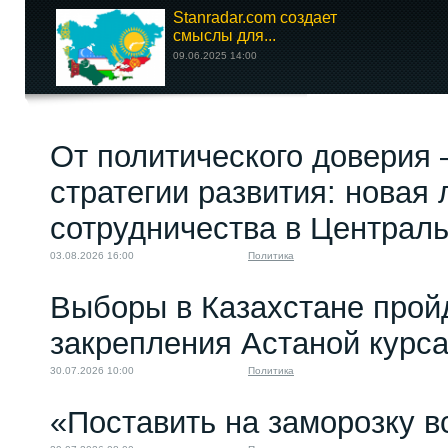
Stanradar.com создает
смыслы для...
09.06.2025 14:00
Российский чиновник
От политического доверия 
– щедрая душа....
22.12.2023 10:00
стратегии развития: новая 
сотрудничества в Централ
03.08.2026 16:00
Политика
Выборы в Казахстане прой
закрепления Астаной курс
30.07.2026 10:00
Политика
«Поставить на заморозку в