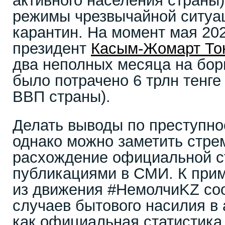
активного населения страны
режимы чрезвычайной ситуац
карантин. На момент мая 202
президент
Касым-Жомарт То
два неполных месяца на бор
было потрачено 6 трлн тенге
ВВП страны).
Делать выводы по преступнос
однако можно заметить стре
расхождение официальной ст
публикациями в СМИ. К прим
из движения #НемолчиKZ соо
случаев бытового насилия в 
как официальная статистика