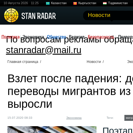
10 Августа 2026
11:25
Казахстан
Кыргызстан
Таджикистан
Новости
По вопросам рекламы обращ
Политика
Экономика
Общество
Религия
Безопасность
Правоп
stanradar@mail.ru
Главная страница
/
Новости
/
Эк
Взлет после падения: 
переводы мигрантов из
выросли
15.07.2020 08:33
Экономика
Теги:
мигр
Поэтап