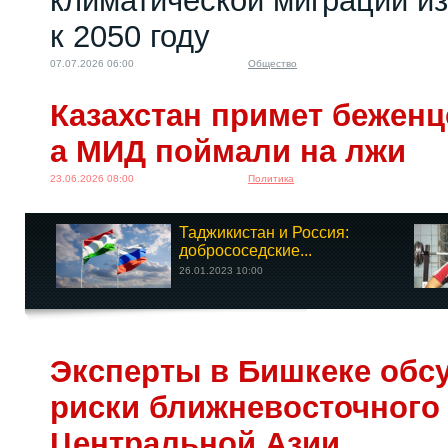
климатической миграции и
к 2050 году
07.07.2026 06:00
Общество
Казахстан примет беженц
а МИД поймали на лжи
23.06.2026 08:00
Политика
Таджикистан и Россия:
добрососедские...
26.01.2023 10:00
Эксперты в Бишкеке обс
риски ближневосточного
Центральной Азии