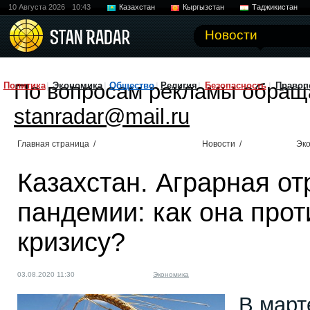
10 Августа 2026
10:43
Казахстан
Кыргызстан
Таджикистан
Новости
По вопросам рекламы обращ
Политика
Экономика
Общество
Религия
Безопасность
Правоп
stanradar@mail.ru
Главная страница
/
Новости
/
Эк
Казахстан. Аграрная от
пандемии: как она прот
кризису?
03.08.2020 11:30
Экономика
В март