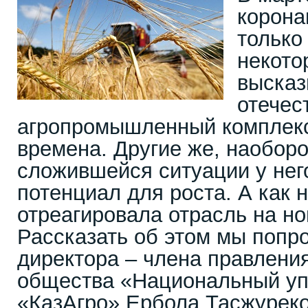
корона
только
некото
высказ
отечес
агропромышленный комплек
времена. Другие же, наоборот
сложившейся ситуации у нег
потенциал для роста. А как 
отреагировала отрасль на н
Рассказать об этом мы попр
директора – члена правлени
общества «Национальный у
«КазАгро» Ербола Тасжуреко