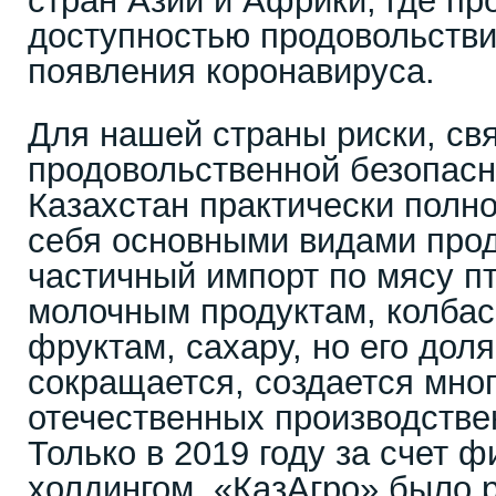
стран Азии и Африки, где п
доступностью продовольстви
появления коронавируса.
Для нашей страны риски, св
продовольственной безопас
Казахстан практически полн
себя основными видами прод
частичный импорт по мясу п
молочным продуктам, колба
фруктам, сахару, но его дол
сокращается, создается мно
отечественных производстве
Только в 2019 году за счет 
холдингом «КазАгро» было 