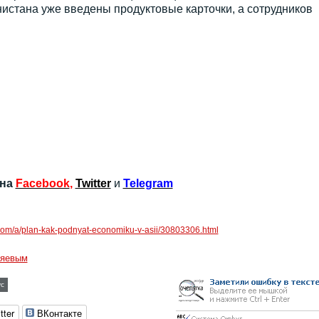
нистана уже введены продуктовые карточки, а сотрудников
 на
Facebook
,
Twitter
и
Telegram
r.com/a/plan-kak-podnyat-economiku-v-asii/30803306.html
ияевым
с
tter
ВКонтакте