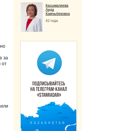
Касымалиева
Аида
Камчыбековна
42 года
ано
в за
 от
 или