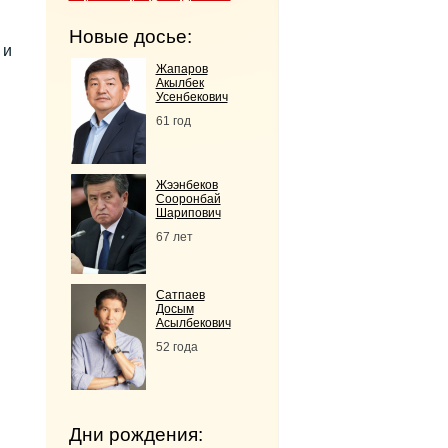
Новые досье:
 и
Жапаров
Акылбек
Усенбекович
61 год
Жээнбеков
Сооронбай
Шарипович
67 лет
Сатпаев
Досым
Асылбекович
52 года
Дни рождения: