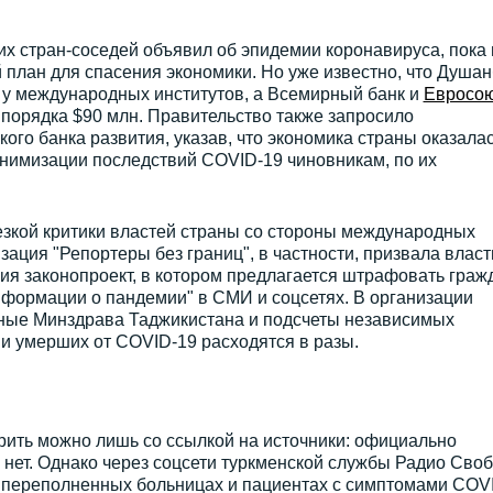
их стран-соседей объявил об эпидемии коронавируса, пока 
 план для спасения экономики. Но уже известно, что Душа
у международных институтов, а Всемирный банк и
Евросо
 порядка $90 млн. Правительство также запросило
ого банка развития, указав, что экономика страны оказалас
нимизации последствий COVID-19 чиновникам, по их
.
езкой критики властей страны со стороны международных
зация "Репортеры без границ", в частности, призвала власт
ия законопроект, в котором предлагается штрафовать граж
нформации о пандемии" в СМИ и соцсетях. В организации
ные Минздрава Таджикистана и подсчеты независимых
и умерших от COVID-19 расходятся в разы.
рить можно лишь со ссылкой на источники: официально
р нет. Однако через соцсети туркменской службы Радио Сво
о переполненных больницах и пациентах с симптомами COV