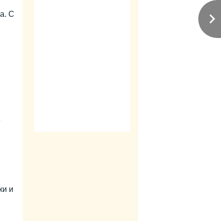
а. С
е
ки и