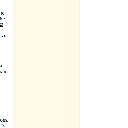
не
нбе
юз
ь в
и
дан
бода
ID-