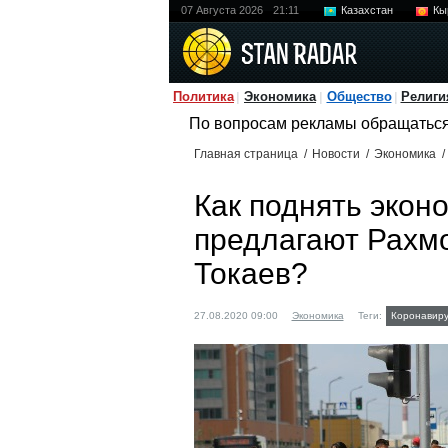
07 Августа 2026
21:11
Казахстан
Кы
Политика
Экономика
Общество
Религи
По вопросам рекламы обращатьс
Главная страница
/
Новости
/
Экономика
/
Как поднять экон
предлагают Рахмо
Токаев?
27.08.2020 09:00
Экономика
Теги:
Коронавиру