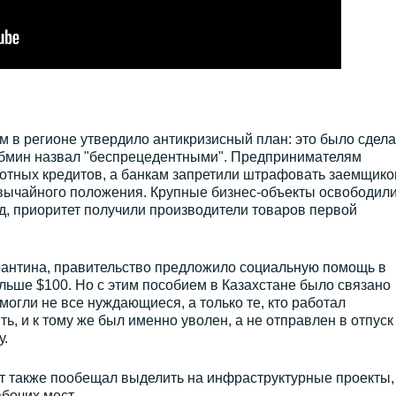
 в регионе утвердило антикризисный план: это было сдел
абмин назвал "беспрецедентными". Предпринимателям
отных кредитов, а банкам запретили штрафовать заемщико
звычайного положения. Крупные бизнес-объекты освободили
д, приоритет получили производители товаров первой
арантина, правительство предложило социальную помощь в
ольше $100. Но с этим пособием в Казахстане было связано
могли не все нуждающиеся, а только те, кто работал
ь, и к тому же был именно уволен, а не отправлен в отпуск
у.
 также пообещал выделить на инфраструктурные проекты,
бочих мест.