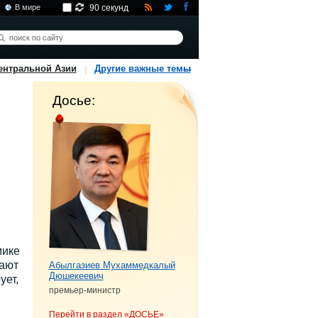
В мире
90 секунд
ентральной Азии
Другие важные темы
Досье:
мике
дают
Абылгазиев Мухаммедкалый
Дюшекеевич
ует,
премьер-министр
Перейти в раздел «ДОСЬЕ»