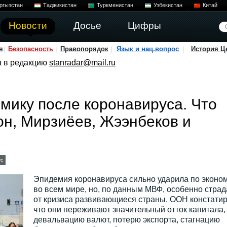
ргызстан
Таджикистан
Туркменистан
Узбекистан
Китай
Новости
Досье
Цифры
я
Безопасность
Правопорядок
Язык и нац.вопрос
История Ц
я в редакцию
stanradar@mail.ru
омику после коронавируса. Что
н, Мирзиёев, Жээнбеков и
с
Эпидемия коронавируса сильно ударила по эконо
во всем мире, но, по данным МВФ, особенно стра
от кризиса развивающиеся страны. ООН констатир
что они переживают значительный отток капитала,
девальвацию валют, потерю экспорта, стагнацию