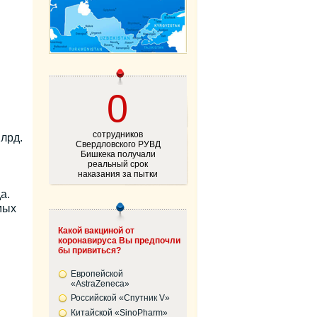
0
сотрудников
лрд.
Свердловского РУВД
Бишкека получали
реальный срок
наказания за пытки
а.
мых
Какой вакциной от
коронавируса Вы предпочли
бы привиться?
Европейской
«AstraZeneca»
Российской «Спутник V»
Китайской «SinoPharm»