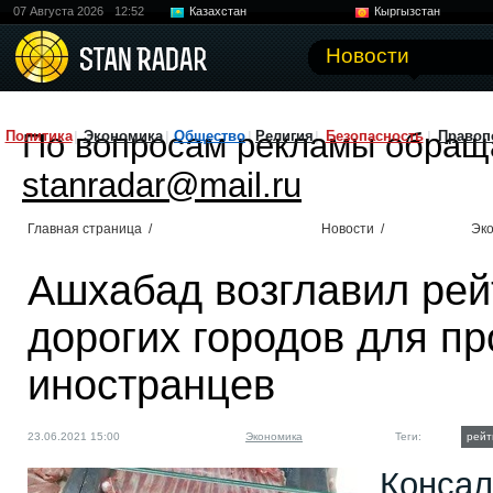
07 Августа 2026
12:52
Казахстан
Кыргызстан
Узбекистан
Китай
Новости
По вопросам рекламы обращ
Политика
Экономика
Общество
Религия
Безопасность
Правоп
stanradar@mail.ru
Главная страница
/
Новости
/
Эк
Ашхабад возглавил рей
дорогих городов для п
иностранцев
23.06.2021 15:00
Экономика
Теги:
рейт
Консал