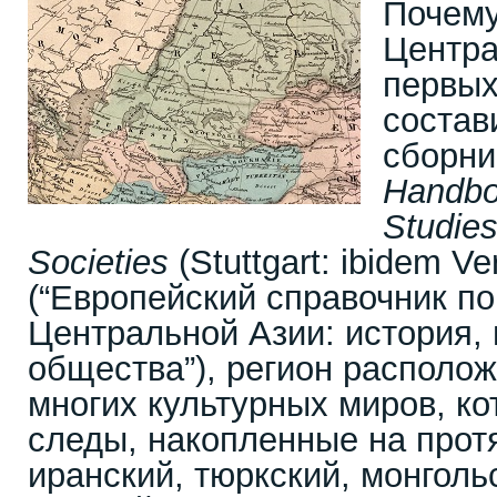
Почему
Центра
первых
состав
сборн
Handbo
Studies
Societies
(Stuttgart: ibidem Ve
(“Европейский справочник п
Центральной Азии: история, 
общества”), регион располож
многих культурных миров, к
следы, накопленные на прот
иранский, тюркский, монгольс