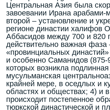
Центральная Азия была скор
завоевании Ирана арабами-м
второй – установление и укр
регионе династии халифов О
Аббасидов между 700 и 820 г
действительно важная фаза 
«провинциальных династий» 
и особенно Саманидов (875-9
которых возникла подлинная
мусульманская центральноаз
крайней мере, в оседлых и к
областях и обществах; 4) и 
происходит постепенное об
тюркской династической и п