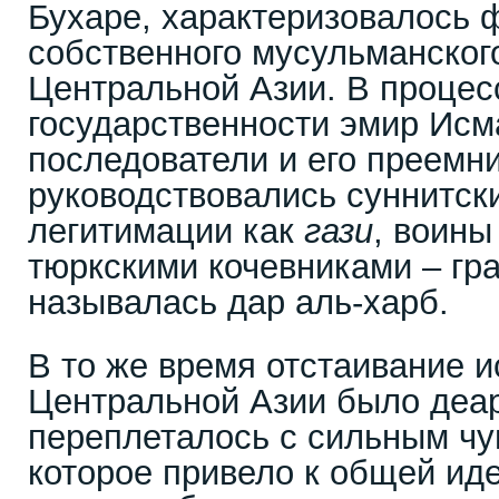
Бухаре, характеризовалось
собственного мусульманского
Центральной Азии. В процес
государственности эмир Исм
последователи и его преемн
руководствовались суннитск
легитимации как
гази
, воины
тюркскими кочевниками – гр
называлась дар аль-харб.
В то же время отстаивание и
Центральной Азии было деар
переплеталось с сильным чу
которое привело к общей ид