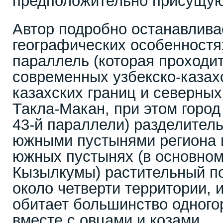
предположительно присущую
Автор подробно останавлива
географических особенностя
параллель (которая проходи
современных узбекско-казахс
казахских границ и северных
Такла-Макан, при этом город
43-й параллели) разделител
южными пустынями региона 
южных пустынях (в основно
Кызылкумы) растительный по
около четверти территории, 
обитает большинство одног
вместе с овцами и козами.