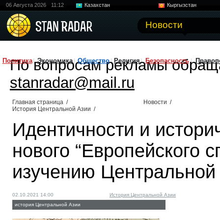
06 Августа 2026
11:12
Казахстан
Кыргызстан
Узбекистан
Китай
Новости
По вопросам рекламы обращ
Политика
Экономика
Общество
Религия
Безопасность
Правоп
stanradar@mail.ru
Главная страница
/
Новости
/
История Центральной Азии
/
Идентичности и историч
нового “Европейского с
изучению Центральной 
02.10.2021 14:00
История Центральной Азии
история Центральной Азии