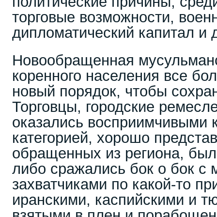
политические причины, сред
торговые возможности, воен
дипломатический капитал и д
Новообращенная мусульманс
коренного населения все бо
новый порядок, чтобы сохран
Торговцы, городские ремесл
оказались восприимчивыми к
категорией, хорошо предста
обращенных из региона, был
либо сражались бок о бок с
захватчиками по какой-то пр
иранскими, каспийскими и т
взятыми в плен и порабоще