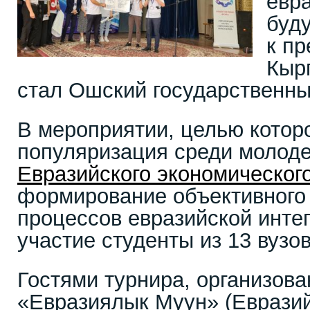
евра
буд
к п
Кыр
стал Ошский государственны
В мероприятии, целью котор
популяризация среди молод
Евразийского экономическог
формирование объективного
процессов евразийской инте
участие студенты из 13 вузо
Гостями турнира, организов
«Евразиялык Муун» (Евразий