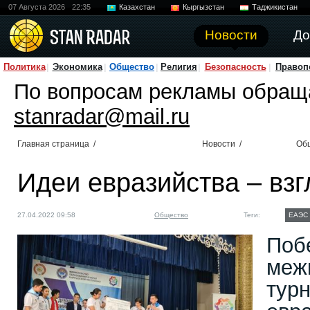
07 Августа 2026
22:35
Казахстан
Кыргызстан
Таджикистан
Новости
До
Политика
Экономика
Общество
Религия
Безопасность
Правоп
По вопросам рекламы обращ
stanradar@mail.ru
Главная страница
/
Новости
/
Об
Идеи евразийства – вз
27.04.2022 09:58
Общество
Теги:
ЕАЭС
Поб
меж
тур