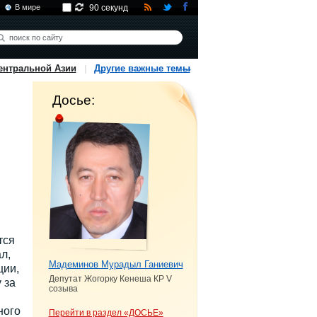
В мире
90 секунд
ентральной Азии
Другие важные темы
Досье:
тся
л,
Мадеминов Мурадыл Ганиевич
ции,
Депутат Жогорку Кенеша КР V
 за
созыва
ного
Перейти в раздел «ДОСЬЕ»