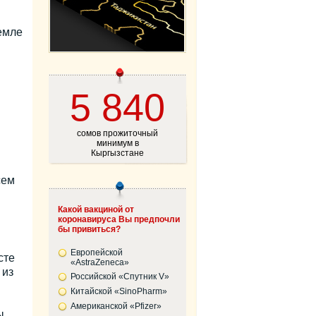
земле
5 840
сомов прожиточный
минимум в
Кыргызстане
сем
Какой вакциной от
коронавируса Вы предпочли
бы привиться?
Европейской
сте
«AstraZeneca»
 из
Российской «Спутник V»
Китайской «SinoPharm»
Американской «Pfizer»
ы.