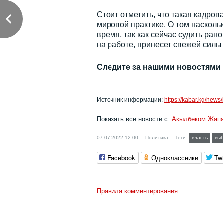
Стоит отметить, что такая кадро
мировой практике. О том насколь
время, так как сейчас судить ран
на работе, принесет свежей силы 
Следите за нашими новостями
Источник информации:
https://kabar.kg/news/
Показать все новости с:
Акылбеком Жап
07.07.2022 12:00
Политика
Теги:
власть
вы
Facebook
Одноклассники
Twi
Правила комментирования