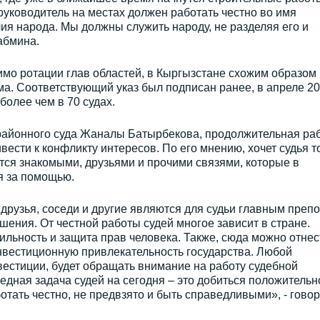
 руководитель на местах должен работать честно во имя
ия народа. Мы должны служить народу, не разделяя его и
кабмина.
мимо ротации глав областей, в Кыргызстане схожим образом
а. Соответствующий указ был подписан ранее, в апреле 2
более чем в 70 судах.
районного суда Жаналы Батырбекова, продолжительная ра
вести к конфликту интересов. По его мнению, хочет судья т
ется знакомыми, друзьями и прочими связями, которые в
я за помощью.
 друзья, соседи и другие являются для судьи главным преп
ения. От честной работы судей многое зависит в стране.
ильность и защита прав человека. Также, сюда можно отнес
инвестиционную привлекательность государства. Любой
вестиции, будет обращать внимание на работу судебной
едная задача судей на сегодня – это добиться положительн
отать честно, не предвзято и быть справедливыми», - говор