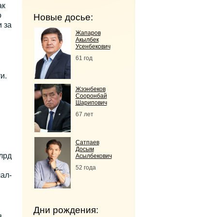
ак
о
Новые досье:
 за
Жапаров
Акылбек
Усенбекович
61 год
и.
Жээнбеков
Сооронбай
Шарипович
67 лет
Сатпаев
Досым
лрд
Асылбекович
52 года
ал-
Дни рождения:
,