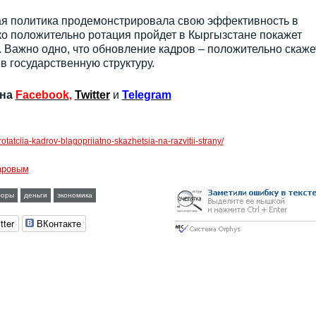
вая политика продемонстрировала свою эффективность в
ко положительно ротация пройдет в Кыргызстане покажет
о. Важно одно, что обновление кадров – положительно скаже
в государственную структуру.
 на
Facebook
,
Twitter
и
Telegram
rotatciia-kadrov-blagopriiatno-skazhetsia-na-razvitii-strany/
аровым
боры
деньги
экономика
tter
ВКонтакте