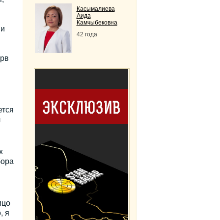
Касымалиева
Аида
Камчыбековна
ии
42 года
ерв
ется
л
х
бора
ицо
, я