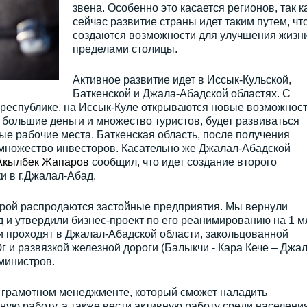
звена. Особенно это касается регионов, так к
сейчас развитие страны идет таким путем, чт
создаются возможности для улучшения жизни
пределами столицы.
Активное развитие идет в Иссык-Кульской,
Баткенской и Джала-Абадской областях. С
 республике, на Иссык-Куле открываются новые возможност
 большие деньги и множество туристов, будет развиваться
ые рабочие места. Баткенская область, после получения
 множество инвесторов. Касательно же Джалал-Абадской
Акылбек Жапаров
сообщил, что идет создание второго
и в г.Джалал-Абад.
торой распродаются застойные предприятия. Мы вернули
 и утвердили бизнес-проект по его реанимированию на 1 м
и проходят в Джалал-Абадской области, закольцованной
 и развязкой железной дороги (Балыкчи - Кара Кече – Джал
 министров.
в грамотном менеджменте, который сможет наладить
ую работу, а также вести активную работу среди населения