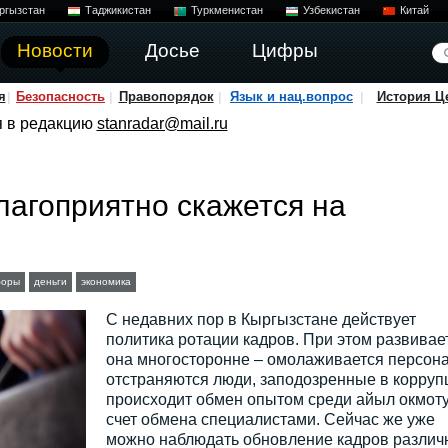
ргызстан
Таджикистан
Туркменистан
Узбекистан
Китай
Новости
Досье
Цифры
я
Безопасность
Правопорядок
Язык и нац.вопрос
История Ц
я в редакцию
stanradar@mail.ru
лагоприятно скажется на
боры
деньги
экономика
С недавних пор в Кыргызстане действует
политика ротации кадров. При этом развивае
она многосторонне – омолаживается персона
отстраняются люди, заподозренные в корруп
происходит обмен опытом среди айыл окмоту
счет обмена специалистами. Сейчас же уже
можно наблюдать обновление кадров различ