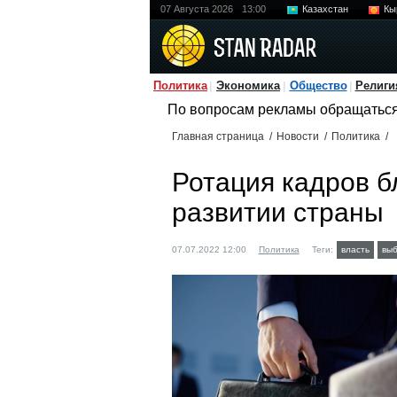
07 Августа 2026
13:00
Казахстан
Кы
Политика
Экономика
Общество
Религи
По вопросам рекламы обращатьс
Главная страница
/
Новости
/
Политика
/
Ротация кадров б
развитии страны
07.07.2022 12:00
Политика
Теги:
власть
вы