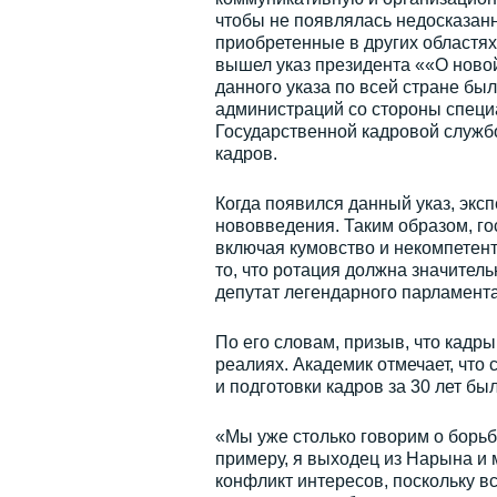
чтобы не появлялась недосказанн
приобретенные в других областях
вышел указ президента ««О новой
данного указа по всей стране бы
администраций со стороны специа
Государственной кадровой служб
кадров.
Когда появился данный указ, экс
нововведения. Таким образом, го
включая кумовство и некомпетен
то, что ротация должна значител
депутат легендарного парламент
По его словам, призыв, что кадр
реалиях. Академик отмечает, чт
и подготовки кадров за 30 лет бы
«Мы уже столько говорим о борьбе
примеру, я выходец из Нарына и
конфликт интересов, поскольку вс