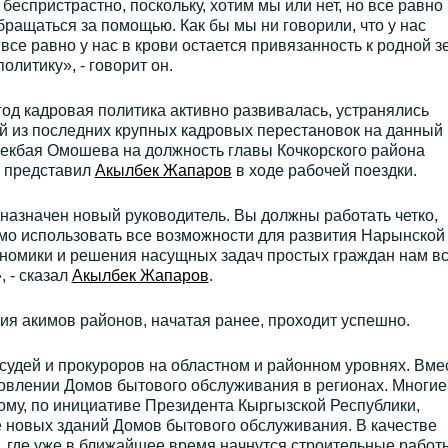
 беспристрастно, поскольку, хотим мы или нет, но все равно
бращаться за помощью. Как бы мы ни говорили, что у нас
 все равно у нас в крови остается привязанность к родной 
олитику», - говорит он.
год кадровая политика активно развивалась, устранялись
й из последних крупных кадровых перестановок на данный
екбая Омошева на должность главы Кочкорского района
у представил
Акылбек Жапаров
в ходе рабочей поездки.
назначен новый руководитель. Вы должны работать четко,
мо использовать все возможности для развития Нарынской
кономики и решения насущных задач простых граждан нам в
 - сказал
Акылбек Жапаров
.
ция акимов районов, начатая ранее, проходит успешно.
судей и прокуроров на областном и районном уровнях. Вме
овлении Домов бытового обслуживания в регионах. Многие
ому, по инициативе Президента Кыргызской Республики,
е новых зданий Домов бытового обслуживания. В качестве
 где уже в ближайшее время начнутся строительные работ