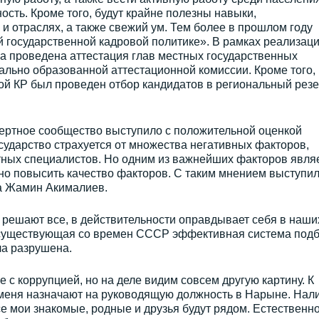
ость. Кроме того, будут крайне полезны навыки,
 и отраслях, а также свежий ум. Тем более в прошлом году
 государственной кадровой политике». В рамках реализац
ла проведена аттестация глав местных государственных
льно образованной аттестационной комиссии. Кроме того,
ой КР был проведен отбор кандидатов в региональный рез
пертное сообщество выступило с положительной оценкой
сударство страхуется от множества негативных факторов,
тных специалистов. Но одним из важнейших факторов явля
ьно повысить качество факторов. С таким мнением выступи
а Жамин Акималиев.
ы решают все, в действительности оправдывает себя в наши
о существующая со времен СССР эффективная система под
ла разрушена.
 с коррупцией, но на деле видим совсем другую картину. К
 меня назначают на руководящую должность в Нарыне. Нал
е мои знакомые, родные и друзья будут рядом. Естественно