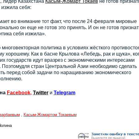
, лидер Казахстана
Касым-Жомарт Токаев
не готов признат
 изжила себя:
ает во внимание тот факт, что после 24 февраля мировые
ально он еще не готов это принять. И он не готов признат
тика себя изжила».
 многовекторная политика в условиях жёсткого противосто
у хорошему. Как в басне Крылова «Лебедь, рак и щука», ко
х государств идут вразрез с экономическими интересами
. Поэтомудля стран Центральной Азии необходимо сделать
ить перед собой задачи по наращиванию экономического
полнению.
 на
Facebook
,
Twitter
и
Telegram
зарбаевым
,
Касым-Жомартом Токаевым
Полина