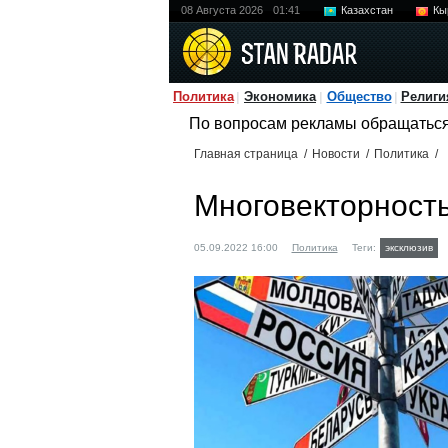
08 Августа 2026
01:41
Казахстан
Кы
Политика
Экономика
Общество
Религи
По вопросам рекламы обращатьс
Главная страница
/
Новости
/
Политика
/
Многовекторность
05.09.2022 16:00
Политика
Теги:
эксклюзив