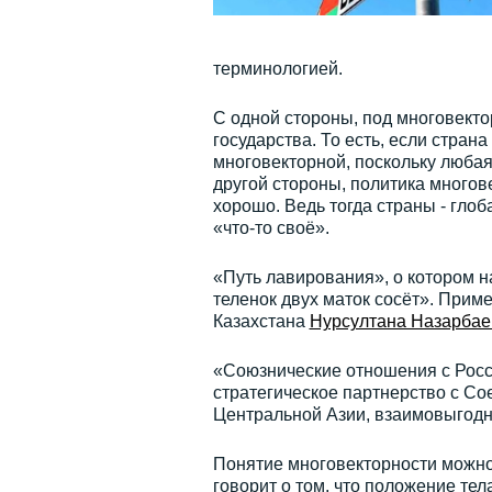
терминологией.
С одной стороны, под многовект
государства. То есть, если стран
многовекторной, поскольку любая
другой стороны, политика многове
хорошо. Ведь тогда страны - гло
«что-то своё».
«Путь лавирования», о котором н
теленок двух маток сосёт». Прим
Казахстана
Нурсултана Назарбае
«Союзнические отношения с Росси
стратегическое партнерство с С
Центральной Азии, взаимовыгодн
Понятие многовекторности можно 
говорит о том, что положение те