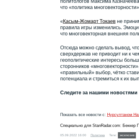
политологов Максима Казначеева
что «политика многовекторности»
«
Касым-Жомарт Токаев
не приним
правила игры изменились. Эмоцион
что многовекторная внешняя поли
Отсюда можно сделать вывод, что
сверхдержав не приводит ни к чем
геополитические интересы больши
сторонников «многовекторности»
«правильный» выбор, чётко став
потенциала и стремиться к их вы
Следите за нашими новостями
Показать все новости с:
Нурсултаном На
Специально для StanRadar.com:
Беккер 
05.09.2022 16:00
Политика
Теги:
эксклюзив