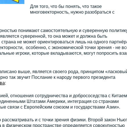
Для того, что бы понять, что такое
многовекторность, нужно разобраться с
орностью понимают самостоятельную и суверенную политик
а является суверенной, то она может и должна быть
 страна не может ориентироваться лишь на одного партнёр
кторности, особенно, с экономической точки зрения - не вс
бальные игроки, которые вкладываются, могут попросить вз
аписано выше, является своего рода, принципом «ласковы
ерно так звучит Послание к народу первого президента
ва
:
ей, отношения сотрудничества и добрососедства с Китаем
оединенными Штатами Америки, интеграция со странами
ые связи с Европейским союзом и государствами Азии».
рассматривать и с точки зрения физики. Второй закон Нью
ла в физическом пространстве определяется совокупностью