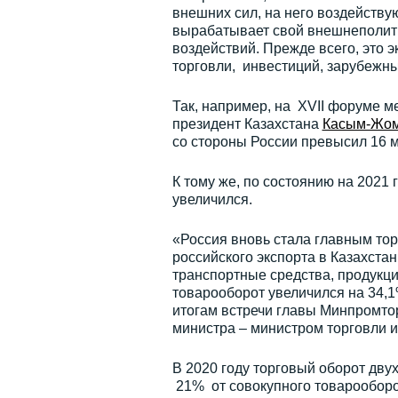
внешних сил, на него воздейству
вырабатывает свой внешнеполити
воздействий. Прежде всего, это э
торговли, инвестиций, зарубежны
Так, например, на XVII форуме м
президент Казахстана
Касым-Жом
со стороны России превысил 16 
К тому же, по состоянию на 2021
увеличился.
«Россия вновь стала главным то
российского экспорта в Казахста
транспортные средства, продукци
товарооборот увеличился на 34,1
итогам встречи главы Минпромто
министра – министром торговли 
В 2020 году торговый оборот двух 
21% от совокупного товарооборо