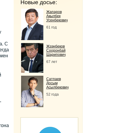
Новые досье:
Жапаров
Акылбек
Усенбекович
61 год
у
а. С
Жээнбеков
егда
Сооронбай
Шарипович
амен
67 лет
й
Сатпаев
Досым
Асылбекович
52 года
,
тона