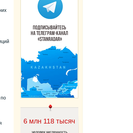
них
иций
 по
6 млн 118 тысяч
я
человек численность