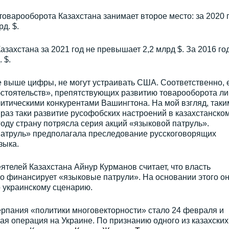
 товарооборота Казахстана занимает второе место: за 2020 
д. $.
азахстана за 2021 год не превышает 2,2 млрд $. За 2016 го
 $.
 выше цифры, не могут устраивать США. Соответственно, 
бстоятельств», препятствующих развитию товарооборота ли
итическими конкурентами Вашингтона. На мой взгляд, таки
 раз таки развитие русофобских настроений в казахстанско
году страну потрясла серия акций «языковой патруль».
патруль» предполагала преследование русскоговорящих
зыка.
телей Казахстана Айнур Курманов считает, что власть
о финансирует «языковые патрули». На основании этого о
о украинскому сценарию.
ерпания «политики многовекторности» стало 24 февраля и
я операция на Украине. По признанию одного из казахских