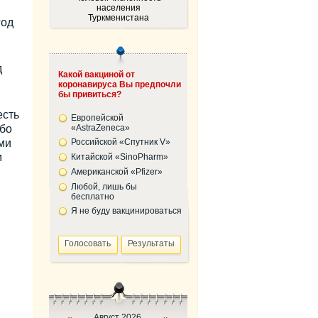
населения
Туркменистана
год
д
Какой вакциной от
коронавируса Вы предпочли
бы привиться?
есть
Европейской
бо
«AstraZeneca»
ми
Российской «Спутник V»
м
Китайской «SinoPharm»
Американской «Pfizer»
Любой, лишь бы
бесплатно
Я не буду вакцинироваться
н
Август 2026