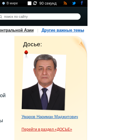
В мире
90 секунд
ентральной Азии
Другие важные темы
Досье:
кой
Умаров Нариман Маджитович
ны
Перейти в раздел «ДОСЬЕ»