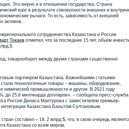
ющих. Это верно и в отношении государства. Страна
ческий курс в результате совокупности внешних и внутрен
кономические рычаги. То есть, зависимость от внешней
х активов.
ежрегионального сотрудничества Казахстана и России
арт Токаев
отметил, что за последние 15 лет, объём инвест
млрд.$.
 год, товарооборот между двумя странами существенно
рговым партнером Казахстана. Важнейшими статьями
н стали технологичные товары – машины, оборудование,
я химической промышленности и другое. В 2021 году
%, до 25,6 миллиарда долларов», – сообщила пресс-служба
рга России Дениса Мантурова с заместителем премьер-
и интеграции Казахстана Бахытом Султановым.
стран составил – 18, 2 млрд $, что, в свою очередь являетс
та Казахстана со всем миром.