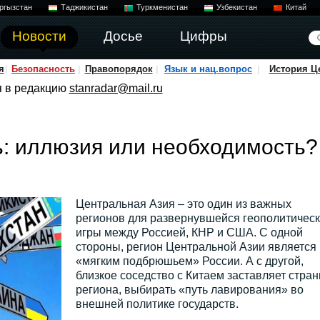
ргызстан
Таджикистан
Туркменистан
Узбекистан
Китай
Новости
Досье
Цифры
я
Безопасность
Правопорядок
Язык и нац.вопрос
История Ц
я в редакцию
stanradar@mail.ru
: иллюзия или необходимость?
Центральная Азия – это один из важных
регионов для развернувшейся геополитичес
игры между Россией, КНР и США. С одной
стороны, регион Центральной Азии является
«мягким подбрюшьем» России. А с другой,
близкое соседство с Китаем заставляет стра
региона, выбирать «путь лавирования» во
внешней политике государств.