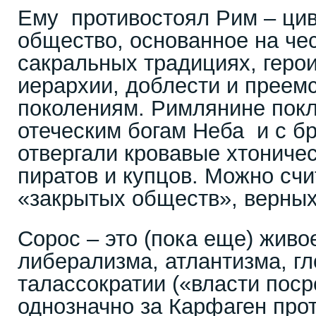
Ему противостоял Рим – ци
общество, основанное на чес
сакральных традициях, гер
иерархии, доблести и преем
поколениям. Римлянине пок
отеческим богам Неба и с б
отвергали кровавые хтоничес
пиратов и купцов. Можно счи
«закрытых обществ», верных
Сорос – это (пока еще) жив
либерализма, атлантизма, г
талассократии («власти пос
однозначно за Карфаген прот