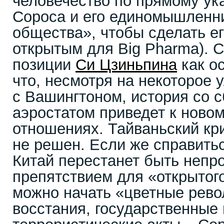
человечество по прямому ук
Сороса и его единомышленни
общества», чтобы сделать е
открытым для Big Pharma). 
позиции
Си Цзиньпина
как о
что, несмотря на некоторое
с Вашингтоном, история со 
аэростатом приведет к ново
отношениях. Тайваньский кр
не решен. Если же справитьс
Китай перестанет быть неп
препятствием для «открытог
можно начать «цветные рево
восстания, государственные