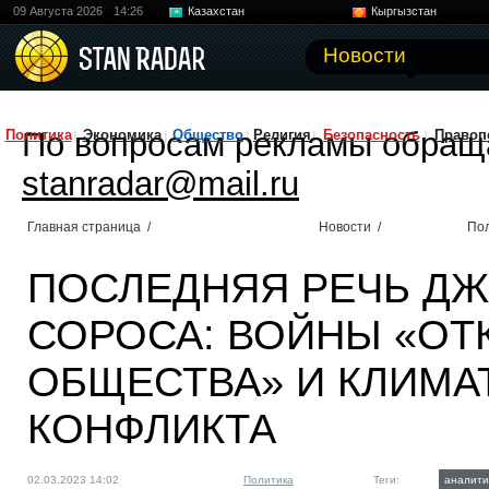
09 Августа 2026
14:26
Казахстан
Кыргызстан
Узбекистан
Китай
Новости
По вопросам рекламы обращ
Политика
Экономика
Общество
Религия
Безопасность
Правоп
stanradar@mail.ru
Главная страница
/
Новости
/
По
ПОСЛЕДНЯЯ РЕЧЬ Д
СОРОСА: ВОЙНЫ «ОТ
ОБЩЕСТВА» И КЛИМАТ
КОНФЛИКТА
02.03.2023 14:02
Политика
Теги:
аналити