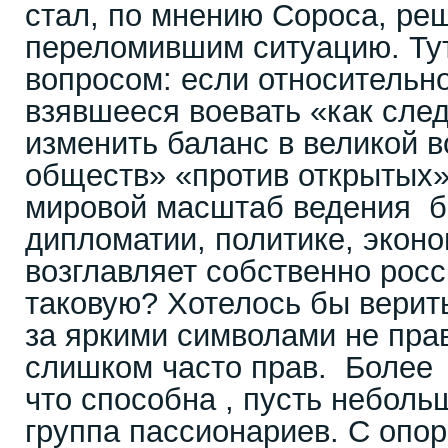
стал, по мнению Сороса, р
переломившим ситуацию. Тут
вопросом: если относительн
взявшееся воевать «как след
изменить баланс в великой 
обществ» «против открытых» 
мировой масштаб ведения б
дипломатии, политике, экономи
возглавляет собственно рос
таковую? Хотелось бы верить
за яркими символами не прав
слишком часто прав. Более т
что способна , пусть небол
группа пассионариев. С опо