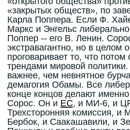
«открытого общества» против
«закрытых обществ», по заве
Карла Поппера. Если Ф. Хайе
Маркс и Энгельс либеральног
Поппер -- его В. Ленин. Сор
экстравагантно, но в целом 
проговаривает то, что потом
трендами мировой политики.
важнее, чем невнятное бурч
демагогия Обамы. Все либер
конце концов делают именно 
Сорос. Он и
ЕС
, и МИ-6, и Ц
Трехсторонняя комиссия, и М
Бербок, и Саакашавили, и Зе