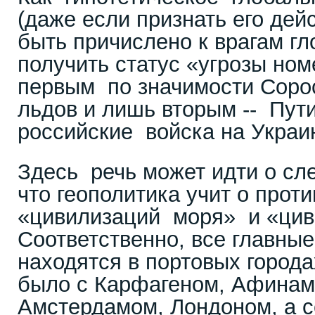
(даже если признать его де
быть причислено к врагам г
получить статус «угрозы ном
первым по значимости Соро
льдов и лишь вторым -- Пут
российские войска на Украи
Здесь речь может идти о с
что геополитика учит о прот
«цивилизаций моря» и «цив
Соответственно, все главны
находятся в портовых города
было с Карфагеном, Афинам
Амстердамом, Лондоном, а с