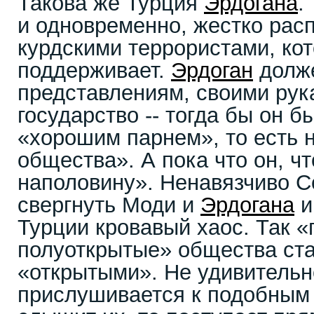
Такова же Турция
Эрдогана
.
и одновременно, жестко рас
курдскими террористами, ко
поддерживает.
Эрдоган
долже
представлениям, своими рук
государство -- тогда бы он 
«хорошим парнем», то есть н
общества». А пока что он, ч
наполовину». Ненавязчиво С
свергнуть Моди и
Эрдогана
и
Турции кровавый хаос. Так 
полуоткрытые» общества ст
«открытыми». Не удивительн
прислушивается к подобным 