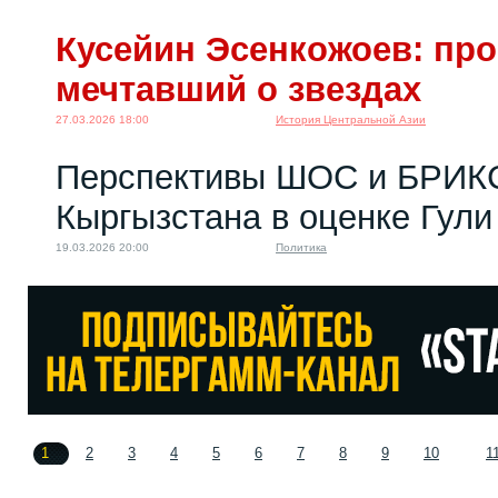
Кусейин Эсенкожоев: про
мечтавший о звездах
27.03.2026 18:00
История Центральной Азии
Перспективы ШОС и БРИК
Кыргызстана в оценке Гули
19.03.2026 20:00
Политика
1
2
3
4
5
6
7
8
9
10
1