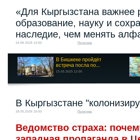
«Для Кыргызстана важнее 
образование, науку и сохр
наследие, чем менять алф
24.06.2026 14:00
Политика
В Бишкеке пройдёт
встреча посла по...
15.05.2025 12:00
В Кыргызстане "колонизир
28.05.2026 16:00
Политика
Ведомство страха: почем
западная пропаганда в Ц