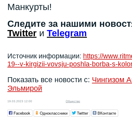
Манкурты!
Следите за нашими новос
Twitter
и
Telegram
Источник информации:
https://www.rit
19--v-kirgizii-vovsju-poshla-borba-s-ko
Показать все новости с:
Чингизом 
Эльмирой
19.03.2023 12:00
Общество
Facebook
Одноклассники
Twitter
ВКонтакте