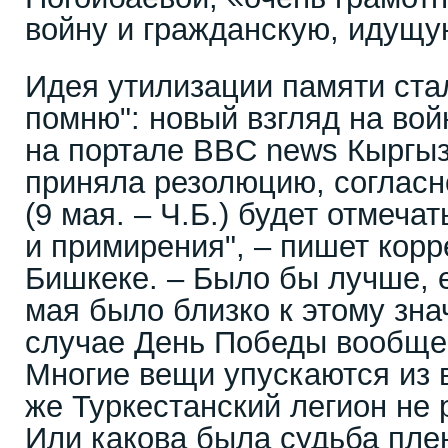
войну и гражданскую, идущу
Идея утилизации памяти ста
помню": новый взгляд на вой
на портале BBC news Кыргы
приняла резолюцию, согласно
(9 мая. – Ч.Б.) будет отмеча
и примирения", – пишет корр
Бишкеке. – Было бы лучше, 
мая было близко к этому зн
случае День Победы вообще 
Многие вещи упускаются из в
же Туркестанский легион не 
Или какова была судьба пле