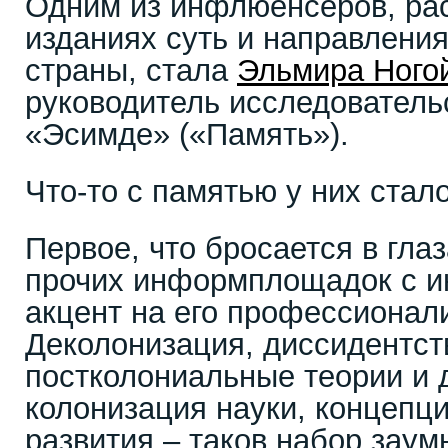
Одним из инфлюенсеров, ра
изданиях суть и направлени
страны, стала
Эльмира Ного
руководитель исследовател
«Эсимде» («Память»).
Что-то с памятью у них стал
Первое, что бросается в гла
прочих информплощадок с и
акцент на его профессионали
Деколонизация, диссидентст
постколониальные теории и 
колонизация науки, концепц
развития – таков набор зау