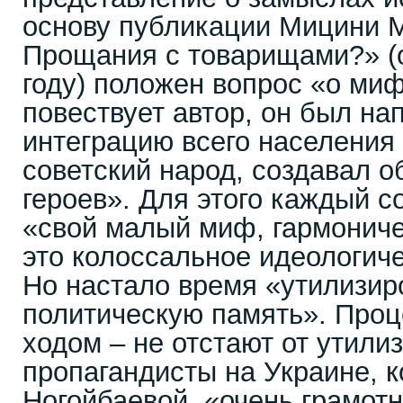
основу публикации Мицини 
Прощания с товарищами?» (
году) положен вопрос «о миф
повествует автор, он был на
интеграцию всего населени
советский народ, создавал 
героев». Для этого каждый с
«свой малый миф, гармонич
это колоссальное идеологич
Но настало время «утилизир
политическую память». Проц
ходом – не отстают от утили
пропагандисты на Украине, к
Ногойбаевой, «очень грамот