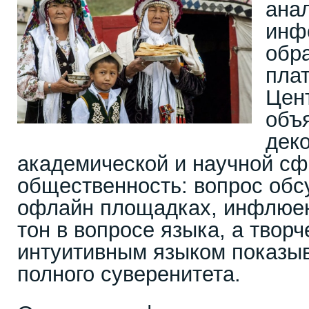
ана
инф
обр
пла
Цен
объя
дек
академической и научной с
общественность: вопрос обс
офлайн площадках, инфлюе
тон в вопросе языка, а твор
интуитивным языком показы
полного суверенитета.