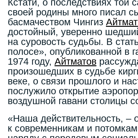
Кстати, о последствиях той 
своей родины много писал сы
басмачеством Чингиз
Айтмат
достойный, уверенно шедший
на суровость судьбы. В стат
полосе», опубликованной в г
1974 году,
Айтматов
рассужда
произошедших в судьбе кирг
веке, о связи прошлого и на
послужило открытие аэропор
воздушной гавани столицы со
«Наша действительность, – 
к современникам и потомкам