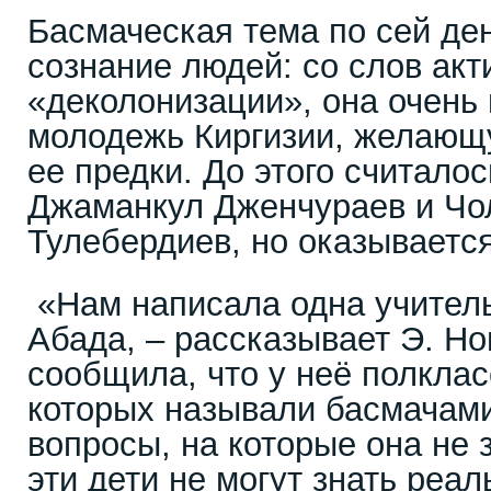
Басмаческая тема по сей де
сознание людей: со слов акт
«деколонизации», она очен
молодежь Киргизии, желающу
ее предки. До этого считалос
Джаманкул Дженчураев и Чо
Тулебердиев, но оказывается
«Нам написала одна учител
Абада, – рассказывает Э. Но
сообщила, что у неё полклас
которых называли басмачами
вопросы, на которые она не 
эти дети не могут знать реа