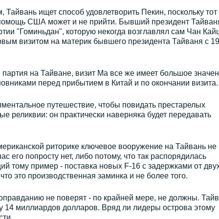
, Тайвань ищет способ удовлетворить Пекин, поскольку тот
а помощь США может и не прийти. Бывший президент Тайван
тии "Гоминьдан", которую некогда возглавлял сам Чан Кай
первым визитом на материк бывшего президента Тайваня с 1
 партия на Тайване, визит Ма все же имеет большое значен
новниками перед прибытием в Китай и по окончании визита.
тиментальное путешествие, чтобы повидать престарелых
ые реликвии: он практически наверняка будет передавать
мериканской риторике ключевое вооружение на Тайвань не
нас его попросту нет, либо потому, что так распорядилась
 тому пример - поставка новых F-16 с задержками от двух
 что это производственная заминка и не более того.
оправданию не поверят - по крайней мере, не должны. Тай
у 14 миллиардов долларов. Вряд ли лидеры острова этому
сти.