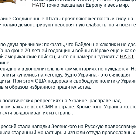
НАТО
точно расшатает Европу и весь мир.
краине Соединенные Штаты проявляют жесткость и силу, на
 только демонстрируют невероятную слабость, но и носят е
по двум причинам: показать, что Байден не хлюпик и не дас
 (а на фоне 20-летней годовщины войны в Ираке еще и как е
 американские войска), и что он намерен "усилить"
НАТО
,
аине.
евидно и в дополнительных комментариях не нуждается. Н
 элиты купились на легенду, будто Украина - это сияющая
щиты. При этом США подорвали свободную политику Украи
ным образом избранного правительства.
 политических репрессиях на Украине, расправе над
ном захвате всех СМИ в стране. Кроме того, Украина жест
 сути выдавливая их из страны.
прессий стали нападки Зеленского на Русскую православну
акрыли старинный монастырь и изгнали оттуда православных