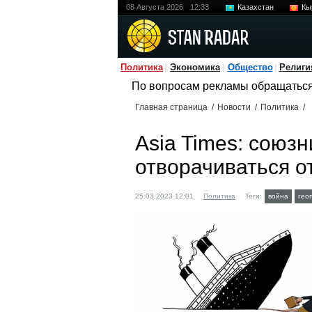
08 Августа 2026
12:33
Казахстан
Кы
Политика
Экономика
Общество
Религи
По вопросам рекламы обращатьс
Главная страница
/
Новости
/
Политика
/
Asia Times: союз
отворачиваться о
25.03.2023 12:01
Политика
Теги:
война
гео