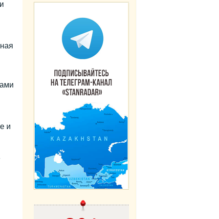
и
вная
тами
е и
е