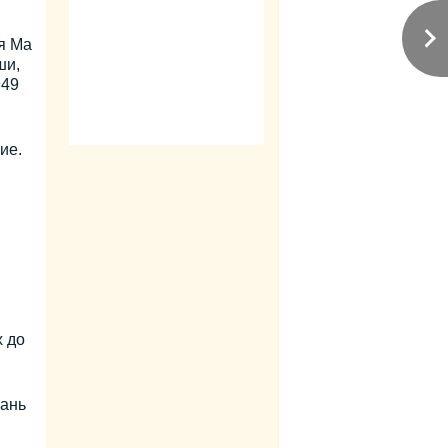
я Ма
ши,
949
ие.
 до
вань