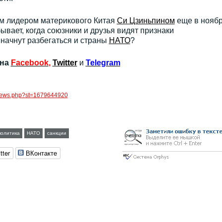
м лидером материкового Китая
Си Цзиньпином
еще в нояб
бывает, когда союзники и друзья видят признаки
 начнут разбегаться и страны
НАТО
?
 на
Facebook
,
Twitter
и
Telegram
g/news.php?st=1679644920
политика
НАТО
санкции
tter
ВКонтакте