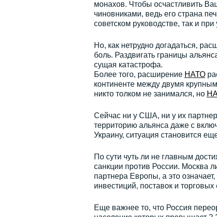
монахов. Чтобы осчастливить Ваш
чиновниками, ведь его страна пе
советском руководстве, так и при
Но, как нетрудно догадаться, ра
боль. Раздвигать границы альянс
сущая катастрофа.
Более того, расширение
НАТО
рас
континенте между двумя крупны
никто толком не занимался, но
НА
Сейчас ни у США, ни у их партне
территорию альянса даже с вклю
Украину, ситуация становится ещ
По сути чуть ли не главным дост
санкции против России. Москва л
партнера Европы, а это означает
инвестиций, поставок и торговых
Еще важнее то, что Россия перео