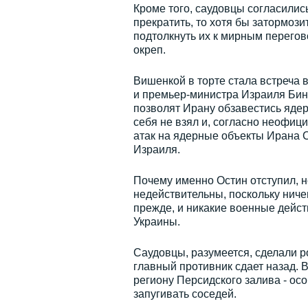
Кроме того, саудовцы согласились
прекратить, то хотя бы затормози
подтолкнуть их к мирным перегов
окреп.
Вишенкой в торте стала встреча
и премьер-министра Израиля Бинь
позволят Ирану обзавестись ядер
себя не взял и, согласно неофиц
атак на ядерные объекты Ирана С
Израиля.
Почему именно Остин отступил, 
недействительны, поскольку ниче
прежде, и никакие военные дейст
Украины.
Саудовцы, разумеется, сделали ро
главный противник сдает назад. В
региону Персидского залива - ос
запугивать соседей.