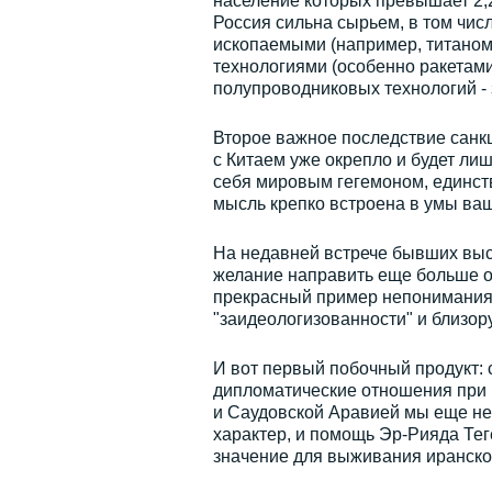
население которых превышает 2,2
Россия сильна сырьем, в том чи
ископаемыми (например, титаном)
технологиями (особенно ракетами 
полупроводниковых технологий - з
Второе важное последствие сан
с Китаем уже окрепло и будет ли
себя мировым гегемоном, единств
мысль крепко встроена в умы ваш
На недавней встрече бывших выс
желание направить еще больше о
прекрасный пример непонимания 
"заидеологизованности" и близору
И вот первый побочный продукт: 
дипломатические отношения при 
и Саудовской Аравией мы еще не 
характер, и помощь Эр-Рияда Те
значение для выживания иранско