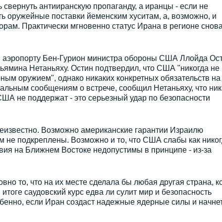
 свернуть антииранскую пропаганду, а иранцы - если не
ть оружейные поставки йеменским хуситам, а, возможно, и
орам. Практически мгновенно статус Ирана в регионе снов
 в аэропорту Бен-Гурион министра обороны США Ллойда Ос
ямина Нетаньяху. Остин подтвердил, что США "никогда не
ным оружием", однако никаких конкретных обязательств на
иальным сообщениям о встрече, сообщил Нетаньяху, что ник
ША не поддержат - это серьезный удар по безопасности
неизвестно. Возможно американские гарантии Израилю
м не подкреплены. Возможно и то, что США слабы как нико
вия на Ближнем Востоке недопустимы в принципе - из-за
вно то, что на их месте сделала бы любая другая страна, к
 итоге саудовский курс едва ли сулит мир и безопасность
обенно, если Иран создаст надежные ядерные силы и начне