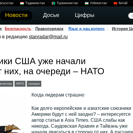
ргызстан
Таджикистан
Туркменистан
Узбекистан
Китай
Новости
Досье
Цифры
я
Безопасность
Правопорядок
Язык и нац.вопрос
История Ц
я в редакцию
stanradar@mail.ru
ники США уже начали
т них, на очереди – НАТО
политика
НАТО
санкции
Когда лидерам страшно
Как долго европейские и азиатские союзники
Америки будут с ней заодно? – интересуется
автор статьи в Asia Times. США слабы как
никогда. Саудовская Аравия и Тайвань уже
начали двигаться в сторону от них. А расшир