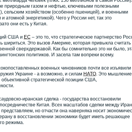
 миллиарда человек (плюс 150 миллионов в самой России)
сле природным газом и нефтью, ключевыми полезными
, сельским хозяйством (особенно пшеницей), и военными
и атомной энергетикой). Чего у России нет, так это
ато они есть у Китая.
кций США и
ЕС
– это то, что стратегическое партнерство Рос
шь шириться. Это вызов Америке, которая привыкла считать
енной сверхдержавой. Как бы сомнительно это ни было, эт
ингтонских политиков. И засела там вопреки всему.
окопоставленных военных чиновников почти все изъявили
ружия Украине - а возможно, и силам
НАТО
. Это мышление 
объективной стратегической позиции США,
кости.
саудовско-иранская сделка - государства восстановили
посредничестве Китая. Всех масштабов сделки между Ира
представляем, но отчасти она наверняка носит экономиче
герану в восстановлении экономики будет иметь решающее
го режима.