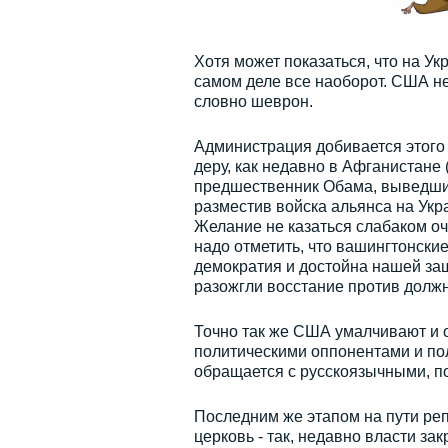
Хотя может показаться, что на У
самом деле все наоборот. США не
словно шеврон.
Администрация добивается этого 
деру, как недавно в Афганистане
предшественник Обама, выведший
разместив войска альянса на Укр
Желание не казаться слабаком оч
надо отметить, что вашингтонские
демократия и достойна нашей за
разожгли восстание против долж
Точно так же США умалчивают и о
политическими оппонентами и пол
обращается с русскоязычными, по
Последним же этапом на пути ре
церковь - так, недавно власти з