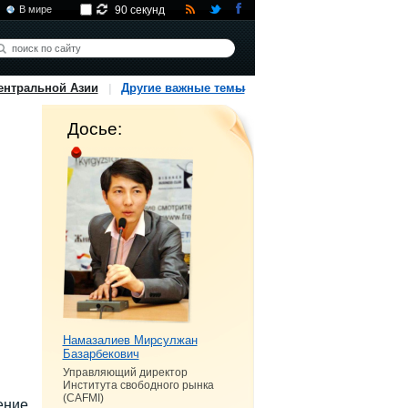
В мире
90 секунд
ентральной Азии
Другие важные темы
Досье:
Намазалиев Мирсулжан
Базарбекович
Управляющий директор
Института свободного рынка
(CAFMI)
ение