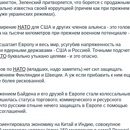
ингтон, Зеленский притворяется, что борется с продажным
чально известна своей коррупцией (причем как при прежнем
 уже украинских режимах).
сширение
НАТО
для США и других членов альянса - это голо
а на тысячи километров при прежнем военном потенциале -
шатает Европу и весь мир, усугубив напряженность на
ми ядерными державами - США и Россией. Точными подсче
ТО
буквально утыкано целями - и это опасно.
ров по
НАТО
(младших, надо заметить) нет сил защищать
чением Финляндии и Швеции. А уж если прибавить к ним ещ
е более рискованной.
ижением Байдена и его друзей в Европе стали колоссальны
ишилась статуса торгового, коммерческого и ресурсного
, что русским отныне нечего защищать в Европе с помощью
 соглашений.
риентировала экономику на Китай и Индию, совокупное