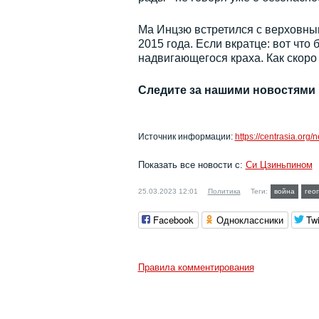
Ма Инцзю встретился с верховны
2015 года. Если вкратце: вот что 
надвигающегося краха. Как скоро
Следите за нашими новостями
Источник информации:
https://centrasia.or
Показать все новости с:
Си Цзиньпином
25.03.2023 12:01
Политика
Теги:
война
гео
Facebook
Одноклассники
Twi
Правила комментирования