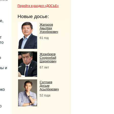
Перейти в раздел «ДОСЬЕ»
Новые досье:
е,
Жапаров
Акылбек
Усенбекович
т
61 год
го
Жээнбеков
о
Сооронбай
Шарипович
ны и
67 лет
Сатпаев
Досым
око
Асылбекович
52 года
ю