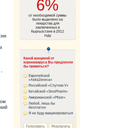
6%
.
от необходимой суммы
было выделено на
лекарства для
заключенных в
Кыргызстане в 2012
сии
году
а
Какой вакциной от
коронавируса Вы предпочли
бы привиться?
-
Европейской
«AstraZeneca»
Российской «Спутник V»
Китайской «SinoPharm»
Американской «Pfizer»
ном
Любой, лишь бы
ский
бесплатно
Я не буду вакцинироваться